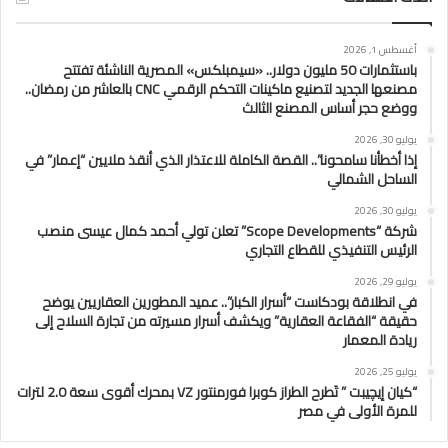
أغسطس 1, 2026
باستثمارات 50 مليون دولار.. «سيمبلكس» المصرية الناشئة تفتتح
مصنعها الجديد لتصنيع ماكينات التحكم الرقمي CNC بالعاشر من رمضان..
ووضع حجر أساس المصنع الثالث
يوليو 30, 2026
إذا أخطأنا سامحونا”.. القصة الكاملة للاعتذار الذي أنقذ ملايين “إعمار” في
الساحل الشمالي
يوليو 30, 2026
شركة “Scope Developments” تعلن تولي أحمد كمال عيسى منصب
الرئيس التنفيذي للقطاع التجاري
يوليو 29, 2026
في انطلاقة بودكاست “أسرار الكبار”.. عميد المطورين العقاريين يوضح
حقيقة “الفقاعة العقارية” ويكشف أسرار مسيرته من تجارة السلاح إلى
ريادة المعمار
يوليو 25, 2026
“كيان إيچيبت ” تَطرح الطراز كوبرا فورمنتور VZ بمحرك أقوى سعة 2.0 لترات
للمرة الأولى في مصر