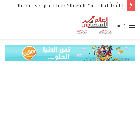
إذا أخطأنا سامحونا”.. القصة الكاملة للاعتذار الذي أنقذ ملايين “إعمار” في الساحل الشمالي
القائمة