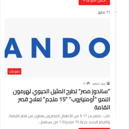
أكمل القراءة »
11 مايو
منوعات
سيد سعيد
0
“ساندوز مصر” تطرح المثيل الحيوي لهرمون
النمو “أومنيتروب” “15 ملجم” لعلاج قصر
القامة
كتب : ماهر بدر 17 % من الأطفال المصريين يعانون من قصر القامة..
والتركيز الجديد جرعة 15 ملجم/1.5 مل يساهم…