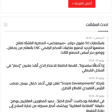
أكمل القراءة »
احدث المقالات
أغسطس 1, 2026
باستثمارات 50 مليون دولار.. «سيمبلكس» المصرية الناشئة تفتتح
مصنعها الجديد لتصنيع ماكينات التحكم الرقمي CNC بالعاشر من رمضان..
ووضع حجر أساس المصنع الثالث
يوليو 30, 2026
إذا أخطأنا سامحونا”.. القصة الكاملة للاعتذار الذي أنقذ ملايين “إعمار” في
الساحل الشمالي
يوليو 30, 2026
شركة “Scope Developments” تعلن تولي أحمد كمال عيسى منصب
الرئيس التنفيذي للقطاع التجاري
يوليو 29, 2026
في انطلاقة بودكاست “أسرار الكبار”.. عميد المطورين العقاريين يوضح
حقيقة “الفقاعة العقارية” ويكشف أسرار مسيرته من تجارة السلاح إلى
ريادة المعمار