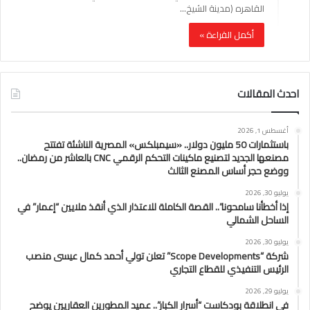
القاهره (مدينة الشيخ…
أكمل القراءة »
احدث المقالات
أغسطس 1, 2026
باستثمارات 50 مليون دولار.. «سيمبلكس» المصرية الناشئة تفتتح
مصنعها الجديد لتصنيع ماكينات التحكم الرقمي CNC بالعاشر من رمضان..
ووضع حجر أساس المصنع الثالث
يوليو 30, 2026
إذا أخطأنا سامحونا”.. القصة الكاملة للاعتذار الذي أنقذ ملايين “إعمار” في
الساحل الشمالي
يوليو 30, 2026
شركة “Scope Developments” تعلن تولي أحمد كمال عيسى منصب
الرئيس التنفيذي للقطاع التجاري
يوليو 29, 2026
في انطلاقة بودكاست “أسرار الكبار”.. عميد المطورين العقاريين يوضح