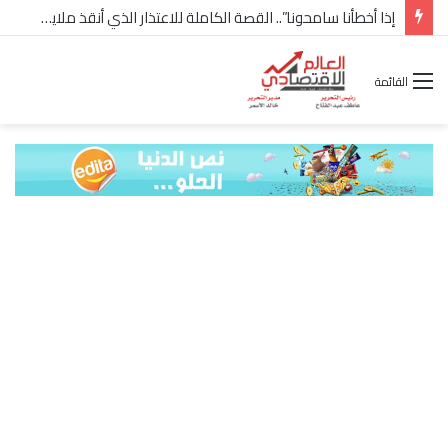
إذا أخطأنا سامحونا”.. القصة الكاملة للاعتذار الذي أنقذ ملايين “إعمار” في الساحل الشمالي
القائمة