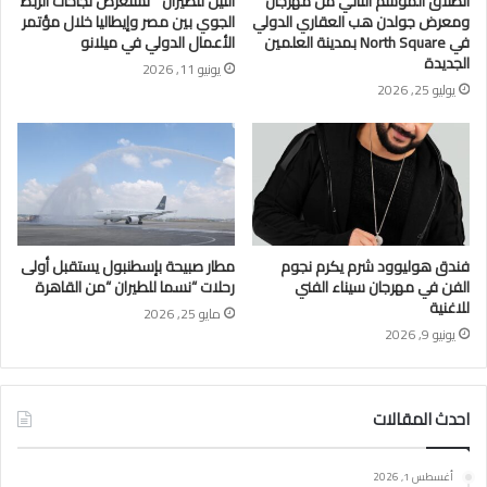
انطلاق الموسم الثاني من مهرجان
النيل للطيران ” تستعرض نجاحات الربط
ومعرض جولدن هب العقاري الدولي
الجوي بين مصر وإيطاليا خلال مؤتمر
في North Square بمدينة العلمين
الأعمال الدولي في ميلانو
الجديدة
يونيو 11, 2026
يوليو 25, 2026
فندق هوليوود شرم يكرم نجوم
مطار صبيحة بإسطنبول يستقبل أولى
الفن في مهرجان سيناء الفني
رحلات “نسما للطيران “من القاهرة
للاغنية
مايو 25, 2026
يونيو 9, 2026
احدث المقالات
أغسطس 1, 2026