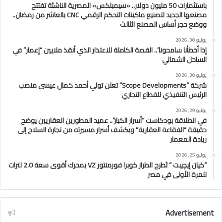
باستثمارات 50 مليون دولار.. «سيمبلكس» المصرية الناشئة تفتتح
مصنعها الجديد لتصنيع ماكينات التحكم الرقمي CNC بالعاشر من رمضان..
ووضع حجر أساس المصنع الثالث
يوليو 30, 2026
إذا أخطأنا سامحونا”.. القصة الكاملة للاعتذار الذي أنقذ ملايين “إعمار” في
الساحل الشمالي
يوليو 30, 2026
شركة “Scope Developments” تعلن تولي أحمد كمال عيسى منصب
الرئيس التنفيذي للقطاع التجاري
يوليو 29, 2026
في انطلاقة بودكاست “أسرار الكبار”.. عميد المطورين العقاريين يوضح
حقيقة “الفقاعة العقارية” ويكشف أسرار مسيرته من تجارة السلاح إلى
ريادة المعمار
يوليو 25, 2026
“كيان إيچيبت ” تَطرح الطراز كوبرا فورمنتور VZ بمحرك أقوى سعة 2.0 لترات
للمرة الأولى في مصر
Advertisement