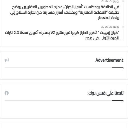
يوليو 29, 2026
في انطلاقة بودكاست “أسرار الكبار”.. عميد المطورين العقاريين يوضح
حقيقة “الفقاعة العقارية” ويكشف أسرار مسيرته من تجارة السلاح إلى
ريادة المعمار
يوليو 25, 2026
“كيان إيچيبت ” تَطرح الطراز كوبرا فورمنتور VZ بمحرك أقوى سعة 2.0 لترات
للمرة الأولى في مصر
Advertisement
تابعنا علي فيس بوك: