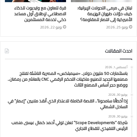
لبنان في مرمى التحولات الإيرانية:
قرة تتعاون مع وايدبوت للذكاء
كيف حوّلت طهران الهزيمة
الاصطناعي لإطلاق أول مساعد
الأميركية إلى انتصار للمقاومة؟
ذكي لخدمة المستثمرين
يونيو 25, 2026
يونيو 22, 2026
احدث المقالات
أغسطس 1, 2026
باستثمارات 50 مليون دولار.. «سيمبلكس» المصرية الناشئة تفتتح
مصنعها الجديد لتصنيع ماكينات التحكم الرقمي CNC بالعاشر من رمضان..
ووضع حجر أساس المصنع الثالث
يوليو 30, 2026
إذا أخطأنا سامحونا”.. القصة الكاملة للاعتذار الذي أنقذ ملايين “إعمار” في
الساحل الشمالي
يوليو 30, 2026
شركة “Scope Developments” تعلن تولي أحمد كمال عيسى منصب
الرئيس التنفيذي للقطاع التجاري