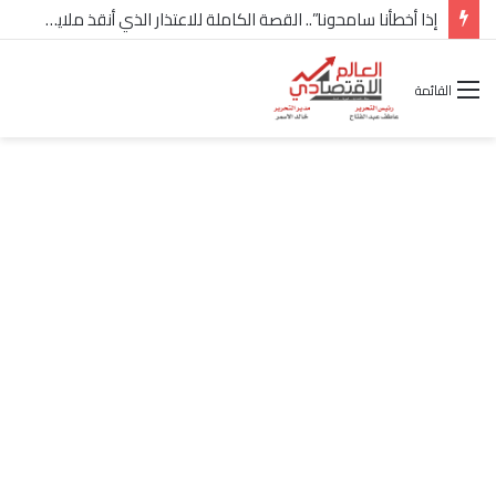
إذا أخطأنا سامحونا”.. القصة الكاملة للاعتذار الذي أنقذ ملايين “إعمار” في الساحل الشمالي
القائمة