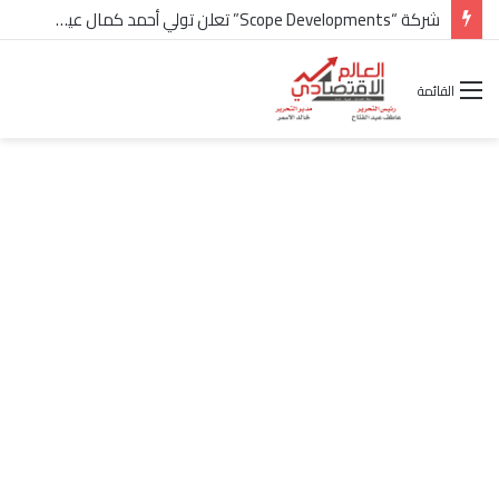
في انطلاقة بودكاست “أسرار الكبار”.. عميد المطورين العقاريين يوضح حقيقة “الفقاعة العقارية” ويكشف أسرار مسيرته من تجارة السلاح إلى ريادة المعمار
القائمة