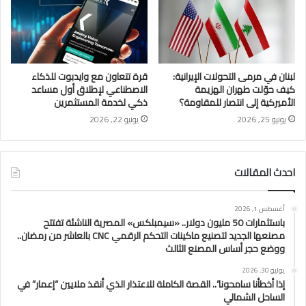
لبنان في مرمى التحولات الإيرانية:
قرة تتعاون مع وايدبوت للذكاء
كيف حوّلت طهران الهزيمة
الاصطناعي لإطلاق أول مساعد
الأميركية إلى انتصار للمقاومة؟
ذكي لخدمة المستثمرين
يونيو 25, 2026
يونيو 22, 2026
احدث المقالات
أغسطس 1, 2026
باستثمارات 50 مليون دولار.. «سيمبلكس» المصرية الناشئة تفتتح
مصنعها الجديد لتصنيع ماكينات التحكم الرقمي CNC بالعاشر من رمضان..
ووضع حجر أساس المصنع الثالث
يوليو 30, 2026
إذا أخطأنا سامحونا”.. القصة الكاملة للاعتذار الذي أنقذ ملايين “إعمار” في
الساحل الشمالي