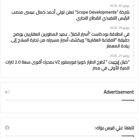
يوليو 30, 2026
شركة “Scope Developments” تعلن تولي أحمد كمال عيسى منصب
الرئيس التنفيذي للقطاع التجاري
يوليو 29, 2026
في انطلاقة بودكاست “أسرار الكبار”.. عميد المطورين العقاريين يوضح
حقيقة “الفقاعة العقارية” ويكشف أسرار مسيرته من تجارة السلاح إلى
ريادة المعمار
يوليو 25, 2026
“كيان إيچيبت ” تَطرح الطراز كوبرا فورمنتور VZ بمحرك أقوى سعة 2.0 لترات
للمرة الأولى في مصر
Advertisement
تابعنا علي فيس بوك: