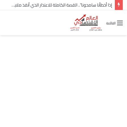
إذا أخطأنا سامحونا”.. القصة الكاملة للاعتذار الذي أنقذ ملايين “إعمار” في الساحل الشمالي
القائمة