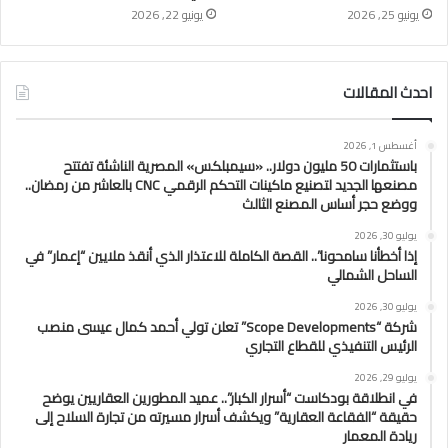
يونيو 25, 2026
يونيو 22, 2026
احدث المقالات
أغسطس 1, 2026
باستثمارات 50 مليون دولار.. «سيمبلكس» المصرية الناشئة تفتتح
مصنعها الجديد لتصنيع ماكينات التحكم الرقمي CNC بالعاشر من رمضان..
ووضع حجر أساس المصنع الثالث
يوليو 30, 2026
إذا أخطأنا سامحونا”.. القصة الكاملة للاعتذار الذي أنقذ ملايين “إعمار” في
الساحل الشمالي
يوليو 30, 2026
شركة “Scope Developments” تعلن تولي أحمد كمال عيسى منصب
الرئيس التنفيذي للقطاع التجاري
يوليو 29, 2026
في انطلاقة بودكاست “أسرار الكبار”.. عميد المطورين العقاريين يوضح
حقيقة “الفقاعة العقارية” ويكشف أسرار مسيرته من تجارة السلاح إلى
ريادة المعمار