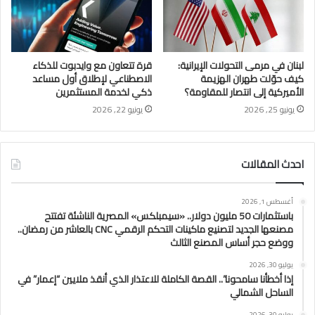
لبنان في مرمى التحولات الإيرانية:
قرة تتعاون مع وايدبوت للذكاء
كيف حوّلت طهران الهزيمة
الاصطناعي لإطلاق أول مساعد
الأميركية إلى انتصار للمقاومة؟
ذكي لخدمة المستثمرين
يونيو 25, 2026
يونيو 22, 2026
احدث المقالات
أغسطس 1, 2026
باستثمارات 50 مليون دولار.. «سيمبلكس» المصرية الناشئة تفتتح
مصنعها الجديد لتصنيع ماكينات التحكم الرقمي CNC بالعاشر من رمضان..
ووضع حجر أساس المصنع الثالث
يوليو 30, 2026
إذا أخطأنا سامحونا”.. القصة الكاملة للاعتذار الذي أنقذ ملايين “إعمار” في
الساحل الشمالي
يوليو 30, 2026