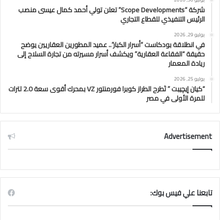
شركة “Scope Developments” تعلن تولي أحمد كمال عيسى منصب
الرئيس التنفيذي للقطاع التجاري
يوليو 29, 2026
في انطلاقة بودكاست “أسرار الكبار”.. عميد المطورين العقاريين يوضح
حقيقة “الفقاعة العقارية” ويكشف أسرار مسيرته من تجارة السلاح إلى
ريادة المعمار
يوليو 25, 2026
“كيان إيچيبت ” تَطرح الطراز كوبرا فورمنتور VZ بمحرك أقوى سعة 2.0 لترات
للمرة الأولى في مصر
Advertisement
تابعنا علي فيس بوك: