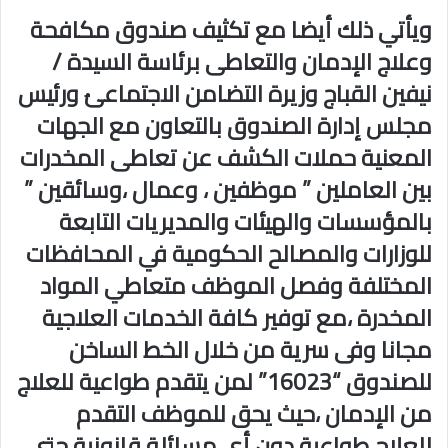
ويأتي ذلك أيضا مع تكثيف صندوق مكافحة
وعلاج الإدمان والتعاطى برئاسة السيدة /
نيفين القباج وزيرة التضامن الاجتماعىُ ورئيس
مجلس إدارة الصندوق بالتعاون مع الجهات
المعنية حملات الكشف عن تعاطى المخدرات
بين العاملين ” موظفين ، وعمال ،وسائقين ”
بالمؤسسات والهيئات والمديريات التابعة
للوزارات والمصالح الحكومية في المحافظات
المختلفة وفصل الموظف متعاطي المواد
المخدرة ،مع توفير كافة الخدمات العلاجية
مجانا وفى سرية من خلال الخط الساخن
للصندوق “16023” لمن يتقدم طواعية للعلاج
من الإدمان ،حيث يحق للموظف التقدم
للعلاج طواعية دون أي مسائلة قانونية حتى