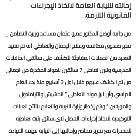
إحالته للنيابة العامة لاتخاذ الإجراءات
القانونية اللازمة‪ .‬
من جانبه أوضح الدكتور عمرو عثمان مساعد وزيرة التضامن _
مدير صندوق مكافحة وعلاج الإدمان والتعاطي انه تم تنفيذ
العديد من الحملات المفاجئة للكشف على سائقي الحافلات
المدرسية وتبين تعاطى 7 سائقين للمواد المخدرة من اجمالى
من تم الكشف عليهم خلال اول 3 أسابيع منذ بدء العام
الدراسي وأن ابرز مواد التعاطى ” الحشيش والترامادول
والمورفين ” ويتم إخطار وزارة التربية والتعليم بنتائج العينات
التوكيدية لاتخاذ إجراءات الفصل لاى سائق يثبت تعاطيه
للمخدرات مع تحرير محاضر وإحالتها إلى النيابة بتهمة القيادة