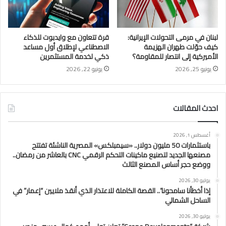
لبنان في مرمى التحولات الإيرانية:
قرة تتعاون مع وايدبوت للذكاء
كيف حوّلت طهران الهزيمة
الاصطناعي لإطلاق أول مساعد
الأميركية إلى انتصار للمقاومة؟
ذكي لخدمة المستثمرين
يونيو 25, 2026
يونيو 22, 2026
احدث المقالات
أغسطس 1, 2026
باستثمارات 50 مليون دولار.. «سيمبلكس» المصرية الناشئة تفتتح
مصنعها الجديد لتصنيع ماكينات التحكم الرقمي CNC بالعاشر من رمضان..
ووضع حجر أساس المصنع الثالث
يوليو 30, 2026
إذا أخطأنا سامحونا”.. القصة الكاملة للاعتذار الذي أنقذ ملايين “إعمار” في
الساحل الشمالي
يوليو 30, 2026