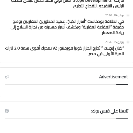
شركة “Scope Developments” تعلن تولي أحمد كمال عيسى منصب
الرئيس التنفيذي للقطاع التجاري
يوليو 29, 2026
في انطلاقة بودكاست “أسرار الكبار”.. عميد المطورين العقاريين يوضح
حقيقة “الفقاعة العقارية” ويكشف أسرار مسيرته من تجارة السلاح إلى
ريادة المعمار
يوليو 25, 2026
“كيان إيچيبت ” تَطرح الطراز كوبرا فورمنتور VZ بمحرك أقوى سعة 2.0 لترات
للمرة الأولى في مصر
Advertisement
تابعنا علي فيس بوك: