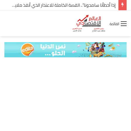
شركة “Scope Developments” تعلن تولي أحمد كمال عيسى منصب الرئيس التنفيذي للقطاع التجاري
القائمة