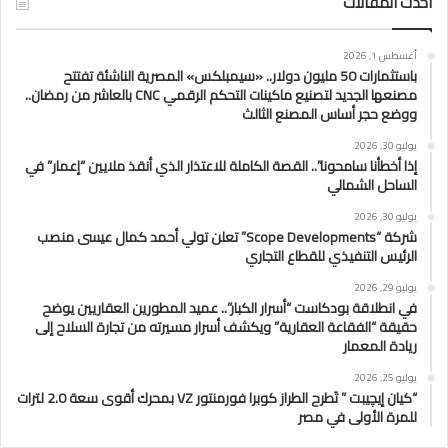
احدث المقالات
أغسطس 1, 2026
باستثمارات 50 مليون دولار.. «سيمبلكس» المصرية الناشئة تفتتح
مصنعها الجديد لتصنيع ماكينات التحكم الرقمي CNC بالعاشر من رمضان..
ووضع حجر أساس المصنع الثالث
يوليو 30, 2026
إذا أخطأنا سامحونا”.. القصة الكاملة للاعتذار الذي أنقذ ملايين “إعمار” في
الساحل الشمالي
يوليو 30, 2026
شركة “Scope Developments” تعلن تولي أحمد كمال عيسى منصب
الرئيس التنفيذي للقطاع التجاري
يوليو 29, 2026
في انطلاقة بودكاست “أسرار الكبار”.. عميد المطورين العقاريين يوضح
حقيقة “الفقاعة العقارية” ويكشف أسرار مسيرته من تجارة السلاح إلى
ريادة المعمار
يوليو 25, 2026
“كيان إيچيبت ” تَطرح الطراز كوبرا فورمنتور VZ بمحرك أقوى سعة 2.0 لترات
للمرة الأولى في مصر