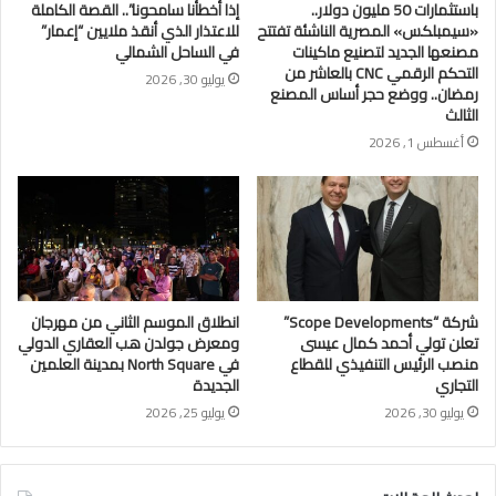
باستثمارات 50 مليون دولار..
إذا أخطأنا سامحونا”.. القصة الكاملة
«سيمبلكس» المصرية الناشئة تفتتح
للاعتذار الذي أنقذ ملايين “إعمار”
مصنعها الجديد لتصنيع ماكينات
في الساحل الشمالي
التحكم الرقمي CNC بالعاشر من
يوليو 30, 2026
رمضان.. ووضع حجر أساس المصنع
الثالث
أغسطس 1, 2026
شركة “Scope Developments”
انطلاق الموسم الثاني من مهرجان
تعلن تولي أحمد كمال عيسى
ومعرض جولدن هب العقاري الدولي
منصب الرئيس التنفيذي للقطاع
في North Square بمدينة العلمين
التجاري
الجديدة
يوليو 30, 2026
يوليو 25, 2026