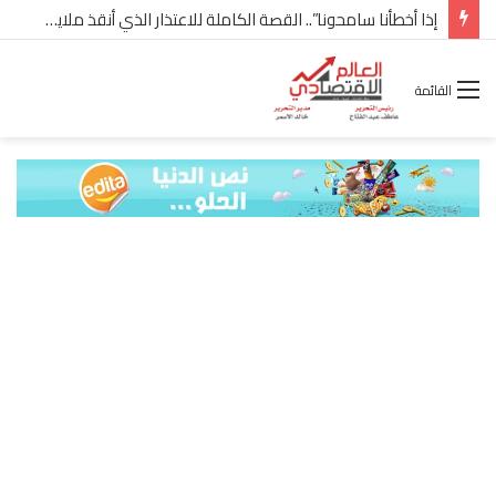
إذا أخطأنا سامحونا”.. القصة الكاملة للاعتذار الذي أنقذ ملايين “إعمار” في الساحل الشمالي
القائمة