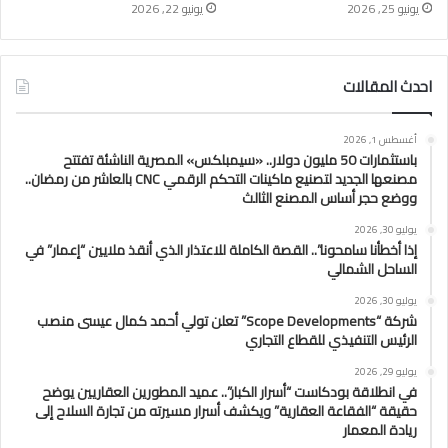
يونيو 25, 2026
يونيو 22, 2026
احدث المقالات
أغسطس 1, 2026
باستثمارات 50 مليون دولار.. «سيمبلكس» المصرية الناشئة تفتتح
مصنعها الجديد لتصنيع ماكينات التحكم الرقمي CNC بالعاشر من رمضان..
ووضع حجر أساس المصنع الثالث
يوليو 30, 2026
إذا أخطأنا سامحونا”.. القصة الكاملة للاعتذار الذي أنقذ ملايين “إعمار” في
الساحل الشمالي
يوليو 30, 2026
شركة “Scope Developments” تعلن تولي أحمد كمال عيسى منصب
الرئيس التنفيذي للقطاع التجاري
يوليو 29, 2026
في انطلاقة بودكاست “أسرار الكبار”.. عميد المطورين العقاريين يوضح
حقيقة “الفقاعة العقارية” ويكشف أسرار مسيرته من تجارة السلاح إلى
ريادة المعمار