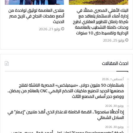
البنك الأهلي المصري ممثلًا في
منتدى العاصمة توثيق لواحدة من
إدارة أمناء الاستثمار يتعاقد مع
أنصع صفحات النجاح في تاريخ مصر
شركة رامتان للتطوير العقاري لطرح
الحديث
وحدات كاملة التشطيب بالعاصمة
يوليو 21, 2026
الإدارية وتقسيط حتى 10 سنوات
يوليو 25, 2026
احدث المقالات
أغسطس 1, 2026
باستثمارات 50 مليون دولار.. «سيمبلكس» المصرية الناشئة تفتتح
مصنعها الجديد لتصنيع ماكينات التحكم الرقمي CNC بالعاشر من رمضان..
ووضع حجر أساس المصنع الثالث
يوليو 30, 2026
إذا أخطأنا سامحونا”.. القصة الكاملة للاعتذار الذي أنقذ ملايين “إعمار” في
الساحل الشمالي
يوليو 30, 2026