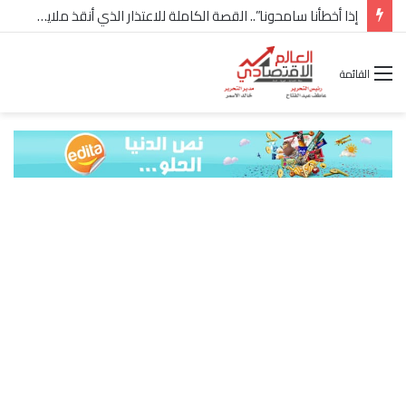
إذا أخطأنا سامحونا”.. القصة الكاملة للاعتذار الذي أنقذ ملايين “إعمار” في الساحل الشمالي
القائمة