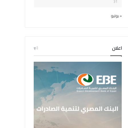
31
« يوليو
اعلان