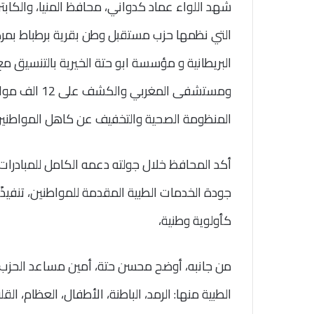
شهد اللواء عماد كدواني، محافظ المنيا، والكابت
التي نظمها حزب مستقبل وطن بقرية برطباط بمركز
البريطانية و مؤسسة ابو حتة الخيرية بالتنسيق مع
ومستشفى المغ
المنظومة الصحية والتخفيف عن كاهل المواطنين، 
أكد المحافظ خلال جولته دعمه الكامل للمبادرا
جودة الخدمات الطبية المقدمة للمواطنين، تنفيذً
كأولوية وطنية،
من جانبه، أوضح محسن حتة، أمين مساعد الحزب ب
الطبية منها: الرمد، الباطنة، الأطفال، العظام، الق