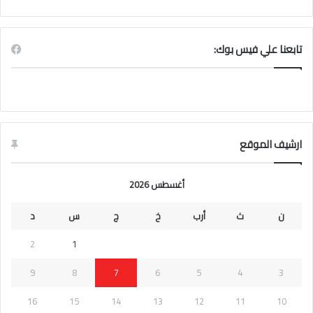
تابعنا علي فيس بوك:
ارشيف الموقع
أغسطس 2026
ن
ث
أرب
خ
ج
س
د
2
1
9
8
7
6
5
4
3
16
15
14
13
12
11
10