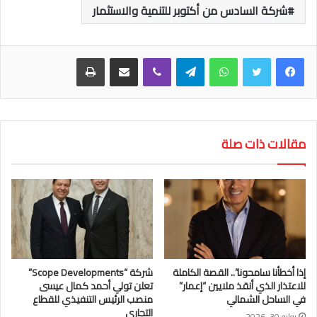
شركة السادس من أكتوبر للتنمية والاستثمار
واتساب
تيلقرام
ڤايبر
مشاركة عبر البريد
طباعة
مقالات ذات صلة
إذا أخطأنا سامحونا”.. القصة الكاملة
شركة “Scope Developments”
للاعتذار الذي أنقذ ملايين “إعمار”
تعلن تولي أحمد كمال عيسى
في الساحل الشمالي
منصب الرئيس التنفيذي للقطاع
التجاري
يوليو 30, 2026