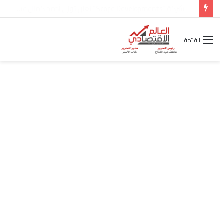
شركة “Scope Developments” تعلن تولي أحمد كمال عيسى منصب الرئيس التنفيذي للقطاع التجاري
القائمة