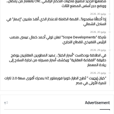
مصنعها الجديد لتصنيع ماكينات التحكم الرقمي CNC بالعاشر من رمضان..
ووضع حجر أساس المصنع الثالث
يوليو 30, 2026
إذا أخطأنا سامحونا”.. القصة الكاملة للاعتذار الذي أنقذ ملايين “إعمار” في
الساحل الشمالي
يوليو 30, 2026
شركة “Scope Developments” تعلن تولي أحمد كمال عيسى منصب
الرئيس التنفيذي للقطاع التجاري
يوليو 29, 2026
في انطلاقة بودكاست “أسرار الكبار”.. عميد المطورين العقاريين يوضح
حقيقة “الفقاعة العقارية” ويكشف أسرار مسيرته من تجارة السلاح إلى
ريادة المعمار
يوليو 25, 2026
“كيان إيچيبت ” تَطرح الطراز كوبرا فورمنتور VZ بمحرك أقوى سعة 2.0 لترات
للمرة الأولى في مصر
Advertisement