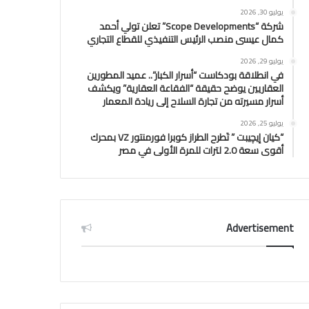
يوليو 30, 2026
شركة “Scope Developments” تعلن تولي أحمد
كمال عيسى منصب الرئيس التنفيذي للقطاع التجاري
يوليو 29, 2026
في انطلاقة بودكاست “أسرار الكبار”.. عميد المطورين
العقاريين يوضح حقيقة “الفقاعة العقارية” ويكشف
أسرار مسيرته من تجارة السلاح إلى ريادة المعمار
يوليو 25, 2026
“كيان إيچيبت ” تَطرح الطراز كوبرا فورمنتور VZ بمحرك
أقوى سعة 2.0 لترات للمرة الأولى في مصر
Advertisement