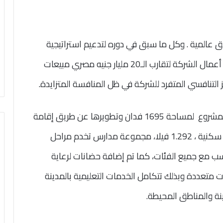
ق عالمية . وكل ما سبق في دوره لتدعيم استراتيجية
الإدارة بعيدة المدى للأستمرارية والنمو في حجم أعمال الشركة لتقارب الـ20 مليار جنيه مصري مبيعات
 التنافسي المتفرد للشركة في ظل المنافسة المتزايدة.
تم إعداد تصور بواسطة الإدارة الفنية لمكونات المشروع لمساحة 1695 فدان وتطويرها عن طريق إقامة
مدينة سكنية متكاملة تتكون من 17.198 شقة سكنية ، 1.292 فيلا، مجموعة مدارس تخدم مراحل
سب مع جميع الفئات، كما تم إضافة حضانات لرعاية
عددة وبذلك تتكامل الخدمات التعليمية بالمدينة
نة والمناطق المحيطة.