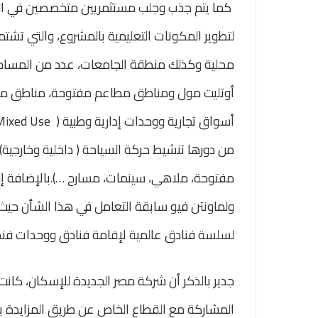
كما يتم جذب وجلب مستثمريين متخصصين في الم
لتطوير المكونات التعليمية بالمشروع، والتي تشت
محلية وكذلك منطقة الجامعات، عدد من المساجد 
أوتليت مول ومناطق مطاعم مفتوحة، مناطق مك
أسواق تجارية ووحدات إدارية وطبية
Mixed Use )
من دورها تنشيط حركة السياحة ( داخلية وخارجية
مفتوحة، ملاهي، سينمات، مسارح …)
.
بالإضافة إل
ولماونتن فيو سابقة التعامل في هذا الشأن حيث 
لسلسة فنادق عالمية لإقامة فنادق ووحدات فندقي
جدير بالذكر أن شركة مصر الجديدة للإسكان، كانت
المشاركة مع القطاع الخاص عن طريق المزايدة ب