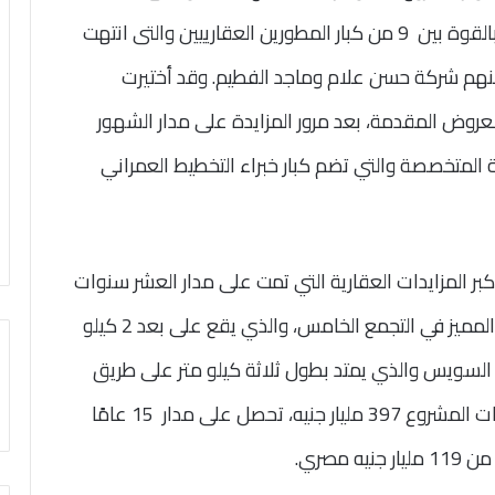
فدان. وتم هذا الاختيار بعد منافسة تتسم بالقوة بين 9 من كبار المطورين العقارييين والتى انتهت
نهم شركة حسن علام وماجد الفطيم. وقد أختيرت
روض المقدمة، بعد مرور المزايدة على مدار الشهور
ية المتخصصة والتي تضم كبار خبراء التخطيط العمراني
كبر المزايدات العقارية التي تمت على مدار العشر سنوات
فدان والموقع المميز في التجمع الخامس، والذي يقع على بعد 2 كيلو
لسويس والذي يمتد بطول ثلاثة كيلو متر على طريق
السويس. وتعد القيمة الإجمالية المتوقعة لإيرادات المشروع 397 مليار جنيه، تحصل على مدار 15 عامًا
مصري.