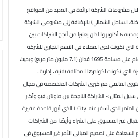
خلال مشروعات الشركة الرائدة في العديد من المواقع
سخنة، الساحل الشمالي) بالإضافة إلى مشروعي الشركة
الحاملين لاسم ( أي – سيتي ) بالقاهرة الجديدة ومدينة 6 أكتوبر واللذان يعتبرا من أنجح الشراكات بين
ة التي تكونت لدى العملاء في الاسم التجاري للشركة
كركيزة لنجاح مشروع الشركة المستقبلي الذي يقام على مساحة 1695 فدان (7.1 مليون متر مربع) وبحيث
التي تكونت لكوادرها المختلفة (فنية ، إدارية ،
للمستوى العالمي مع كبرى الشركات المتخصصة في مجال
بيل المثال :- الشراكة الناجحة بين ماونتن فيو وأكبر
 المثمر الذي أسفر عنه
I-City
الذي أبهر قاعدة غفيرة
 إطلاقه في عام 2016 ومدى الإقبال غير المسبوق على الشراء وأيضًا من الشراكات
السعادة على تصميم المباني الأمر غير المسبوق في