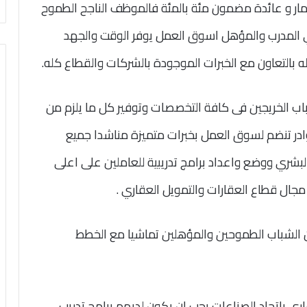
ثمار و عائدة مضمون مئة بالمئة فالموظف الناجح الطموح
ي المدرب والمؤهل اسوق العمل يوفر الوقت والجهد
 بالتعاون مع الخبرات الموجودة بالشركات والقطاع كله.
شباب الخريجين فى كافة التخصصات وتوفير كل ما يلزم من
در تنضم لسوق العمل بخبرات متميزة مناشدا جميع
البشري ووضع واعداد برامج تدريبية للعاملين على اعلى
جال قطاع العقارات والتمويل العقاري .
ن الشباب الطموحين والمؤهلين تماشيا مع الخطط
اري باتحاد الصناعات يجب ان يكون لديهم برامج تدريب