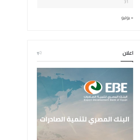
31
« يوليو
اعلان