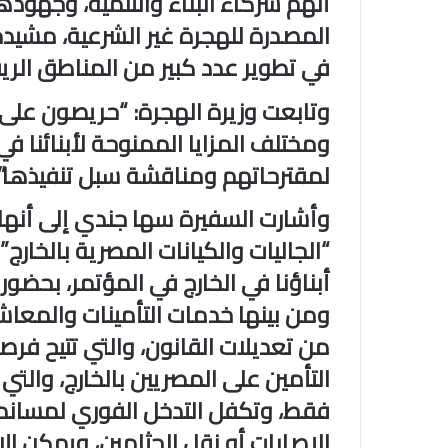
أنهم شركاء البناء والتنمية، وجه
المصدرة للهجرة غير الشرعية، مشيد
في تطوير عدد كبير من المناطق الريف
وتابعت وزيرة الهجرة: “حريصون على 
ومختلف المزايا الممنوحة لأبنائنا ف
لمقترحاتهم ومناقشة سبل تنفيذها”.
وأشارت السفيرة سها جندي إلى أنها 
“الجاليات والكيانات المصرية بالخارج”
أبناؤنا في الخارج في المؤتمر، بحض
ومن بينها خدمات التأمينات والمعاش
من تعديلات القانون، والتي تتيح فرص
فقط، وتكفل التدخل الفوري لمساندة 
الإصابات أو نقل الجثامين، ويمكن ال