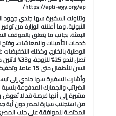
https://epti-egy.org/ep/
وتناولت السفيرة سها جندي جهود التن
البعثة، بجانب ما يتعلق بالموقف الت
خدمات التأمينات والمعاشات، وفتح ال
الوطنية بالخارج، وكذلك التخفيضات غي
السن للأطفال حتى 15 عاما، وتخفيض التذاكر لطفلين اثنين.
وأشارت السفيرة سها جندي إلى تيسي
مشيرة إلى أنها فرصة قد لا تُعوض 
من استجلاب سيارة لمصر دون أية جما
المختصة للموافقة على جلب المصري ب