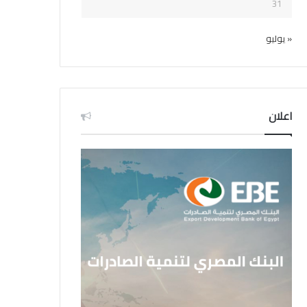
31
« يوليو
اعلان