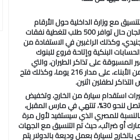
سيق مع وزارة الداخلية حول الأرقام
الثبوتية، وما أعلنته الوزارة من توفير لجان حال توافر 500 طلب لتغطية نفقات
جنيدي، وكذلك الراغبين في الاستفادة من
حسابات البنكية وإتاحة فروع للبنوك
ر المسبوقة على تذاكر الطيران، والتي
تصل لنحو 25% للزوجة، و33% لاثنين من الأبناء، على مدار 216 يوما، وكذلك فتح
رات استقدام سيارة من الخارج، وتخفيض
الضرائب والجمارك المدفوعة بنسبة تصل لنحو 30%، تنتهي في مارس المقبل،
بالنسبة للمصري الذي سيستفيد لأول مرة
رك أو ضرائب، حيث تم التنسيق مع الجهات
الخارج لسيارة بعمل وديعة بالدولار يتم