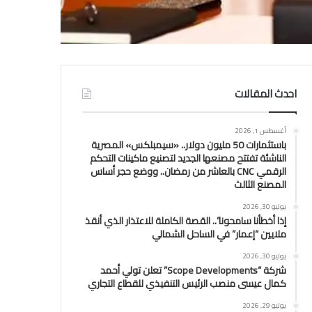
احدث المقالات
أغسطس 1, 2026
باستثمارات 50 مليون دولار.. «سيمبلكس» المصرية
الناشئة تفتتح مصنعها الجديد لتصنيع ماكينات التحكم
الرقمي CNC بالعاشر من رمضان.. ووضع حجر أساس
المصنع الثالث
يوليو 30, 2026
إذا أخطأنا سامحونا”.. القصة الكاملة للاعتذار الذي أنقذ
ملايين “إعمار” في الساحل الشمالي
يوليو 30, 2026
شركة “Scope Developments” تعلن تولي أحمد
كمال عيسى منصب الرئيس التنفيذي للقطاع التجاري
يوليو 29, 2026