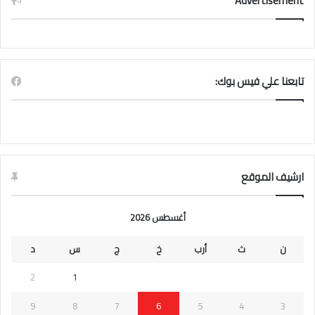
Advertisement
تابعنا علي فيس بوك:
ارشيف الموقع
أغسطس 2026
ن
ث
أرب
خ
ج
س
د
2
1
9
8
7
6
5
4
3