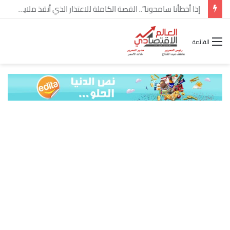
شركة “Scope Developments” تعلن تولي أحمد كمال عيسى منصب الرئيس التنفيذي للقطاع التجاري
القائمة