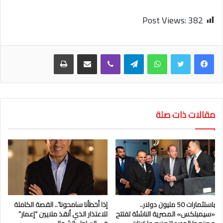
Post Views:
382
واتساب
تيلقرام
ڤايبر
مشاركة عبر البريد
طباعة
مقالات ذات صلة
باستثمارات 50 مليون دولار..
إذا أخطأنا سامحونا”.. القصة الكاملة
«سيمبلكس» المصرية الناشئة تفتتح
للاعتذار الذي أنقذ ملايين “إعمار”