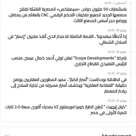
أغسطس 1, 2026
باستثمارات 50 مليون دولار.. «سيمبلكس» المصرية الناشئة تفتتح
مصنعها الجديد لتصنيع ماكينات التحكم الرقمي CNC بالعاشر من رمضان..
ووضع حجر أساس المصنع الثالث
يوليو 30, 2026
إذا أخطأنا سامحونا”.. القصة الكاملة للاعتذار الذي أنقذ ملايين “إعمار” في
الساحل الشمالي
يوليو 30, 2026
شركة “Scope Developments” تعلن تولي أحمد كمال عيسى منصب
الرئيس التنفيذي للقطاع التجاري
يوليو 29, 2026
في انطلاقة بودكاست “أسرار الكبار”.. عميد المطورين العقاريين يوضح
حقيقة “الفقاعة العقارية” ويكشف أسرار مسيرته من تجارة السلاح إلى
ريادة المعمار
يوليو 25, 2026
“كيان إيچيبت ” تَطرح الطراز كوبرا فورمنتور VZ بمحرك أقوى سعة 2.0 لترات
للمرة الأولى في مصر