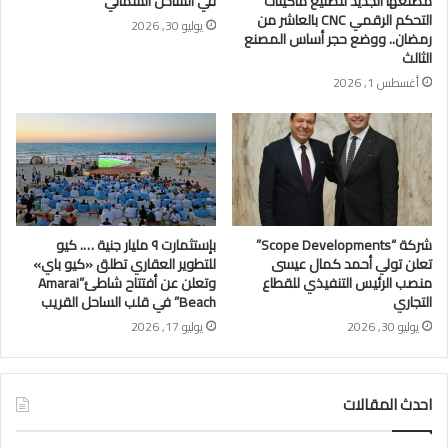
مصنعها الجديد لتصنيع ماكينات
في الساحل الشمالي
التحكم الرقمي CNC بالعاشر من
يوليو 30, 2026
رمضان.. ووضع حجر أساس المصنع
الثالث
أغسطس 1, 2026
شركة “Scope Developments”
بإستثمارت ٩ مليار جنية …. كيو
تعلن تولي أحمد كمال عيسى
للتطوير العقاري تطلق «كيو باي»
منصب الرئيس التنفيذي للقطاع
وتعلن عن أفتتاح شاطئ”Amarai
التجاري
Beach” في قلب الساحل القريب
يوليو 30, 2026
يوليو 17, 2026
احدث المقالات