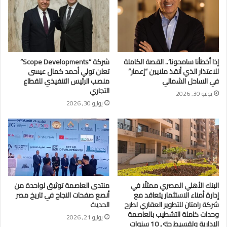
إذا أخطأنا سامحونا”.. القصة الكاملة
شركة “Scope Developments”
للاعتذار الذي أنقذ ملايين “إعمار”
تعلن تولي أحمد كمال عيسى
في الساحل الشمالي
منصب الرئيس التنفيذي للقطاع
التجاري
يوليو 30, 2026
يوليو 30, 2026
البنك الأهلي المصري ممثلًا في
منتدى العاصمة توثيق لواحدة من
إدارة أمناء الاستثمار يتعاقد مع
أنصع صفحات النجاح في تاريخ مصر
شركة رامتان للتطوير العقاري لطرح
الحديث
وحدات كاملة التشطيب بالعاصمة
يوليو 21, 2026
الإدارية وتقسيط حتى 10 سنوات