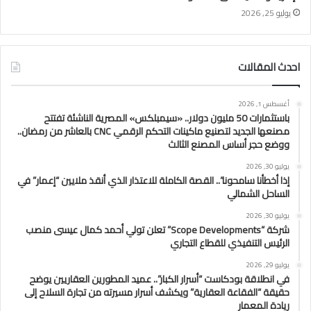
يوليو 25, 2026
احدث المقالات
أغسطس 1, 2026
باستثمارات 50 مليون دولار.. «سيمبلكس» المصرية الناشئة تفتتح
مصنعها الجديد لتصنيع ماكينات التحكم الرقمي CNC بالعاشر من رمضان..
ووضع حجر أساس المصنع الثالث
يوليو 30, 2026
إذا أخطأنا سامحونا”.. القصة الكاملة للاعتذار الذي أنقذ ملايين “إعمار” في
الساحل الشمالي
يوليو 30, 2026
شركة “Scope Developments” تعلن تولي أحمد كمال عيسى منصب
الرئيس التنفيذي للقطاع التجاري
يوليو 29, 2026
في انطلاقة بودكاست “أسرار الكبار”.. عميد المطورين العقاريين يوضح
حقيقة “الفقاعة العقارية” ويكشف أسرار مسيرته من تجارة السلاح إلى
ريادة المعمار