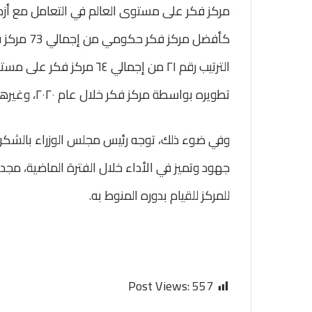
كأفضل مرك
الترتيب رقم ٢١ من إجمالي 
تطويره بواسطة مركز فكر خلال عام ٢٠٢٠، وغيرها من النجاحات التي أحرزها.
وفي ضوء ذلك، توجه رئيس مجلس الوزراء بالشكر لج
جهود وتميز في الأداء خلال الفترة الماضية، مجدد
للمركز للقيام بدوره المنوط به.
Post Views:
557