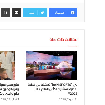
مشاركة عبر البريد
طب
فيسبوك
تويتر
مقالات ذات صلة
بين “beIN SPORTS” تكشف عن خطط
ماوريسيو سوليم
تغطية استثنائية لكأس العالم FIFA
وفيرهوفين في 
2026™
حلم والدي ويؤك
يونيو 7, 2026
مايو 22, 2026