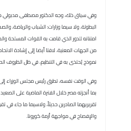
وفي سياق ذلك، وجه الدكتور مصطفى مدبولي خالص 
البطولة، ولا سيما وزارات: الشباب والرياضة، والص
امتنانه للدور الذي قامت به القوات المسلحة والد
من الجهات المعنية، لافتا أيضا إلى إشادة الاتحا
نموذج يُحتذى به في التنظيم، في ظل الظروف الحال
وفي الوقت نفسه، تطرق رئيس مجلس الوزراء إل
بما أنجزته مصر خلال الفترة الماضية على الصعيد
تقريريهما الصادرين حديثاً، ولاسيما ما جاء في ت
والإفصاح في مواجهة أزمة كورونا.