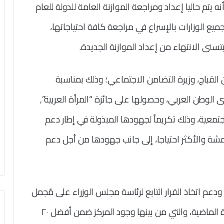
يتم حاليا إعداد ومراجعة الموازنة العامة للدولة للعام
لى ضرورة قيام جميع الوزارات بالإسراع في مراجعة كافة احتياجاتها،
نى الانتهاء من إعداد الموازنة الجديدة.
 القباج، وزيرة التضامن الاجتماعي؛ وذلك بمناسبة
 على مستوى الوطن العربي، وحصولها على جائزة “المرأة العربية”,
معية، وذلك تكريماً لجهودها المبذولة في إطار دعم
شة والأكثر احتياجا، إلى جانب جهودها من أجل دعم
دعم اتخاذ القرار التابع لرئاسة مجلس الوزراء على مُجمل
ما تحقق من إنجازات وتميز في الأداء خلال الفترة الماضية، والتي من بينها وجود المركز ضمن أفضل ٢٠