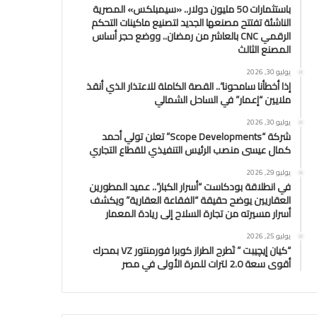
باستثمارات 50 مليون دولار.. «سيمبلكس» المصرية
الناشئة تفتتح مصنعها الجديد لتصنيع ماكينات التحكم
الرقمي CNC بالعاشر من رمضان.. ووضع حجر أساس
المصنع الثالث
يوليو 30, 2026
إذا أخطأنا سامحونا”.. القصة الكاملة للاعتذار الذي أنقذ
ملايين “إعمار” في الساحل الشمالي
يوليو 30, 2026
شركة “Scope Developments” تعلن تولي أحمد
كمال عيسى منصب الرئيس التنفيذي للقطاع التجاري
يوليو 29, 2026
في انطلاقة بودكاست “أسرار الكبار”.. عميد المطورين
العقاريين يوضح حقيقة “الفقاعة العقارية” ويكشف
أسرار مسيرته من تجارة السلاح إلى ريادة المعمار
يوليو 25, 2026
“كيان إيچيبت ” تَطرح الطراز كوبرا فورمنتور VZ بمحرك
أقوى سعة 2.0 لترات للمرة الأولى في مصر