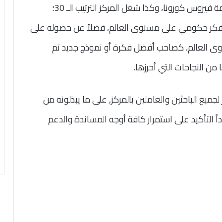
مركز فكر على مستوى العالم في التعامل مع أزمة فيروس كورونا، وكذا شغل المركز الترتيب الـ 30؛
ز فكر حكومي من إجمالي 73 مركز فكر حكومي على مستوى العالم، فضلاً عن حصوله على
٦٤ مركز فكر على مستوى العالم، كصاحب أفضل فكرة أو نموذج جديد تم
ميع الباحثين والعاملين بالمركز, على ما يبذلونه من
اً التأكيد على استمرار كافة أوجه المساندة والدعم