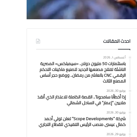
احدث المقالات
أغسطس 1, 2026
باستثمارات 50 مليون دولار.. «سيمبلكس» المصرية
الناشئة تفتتح مصنعها الجديد لتصنيع ماكينات التحكم
الرقمي CNC بالعاشر من رمضان.. ووضع حجر أساس
المصنع الثالث
يوليو 30, 2026
إذا أخطأنا سامحونا”.. القصة الكاملة للاعتذار الذي أنقذ
ملايين “إعمار” في الساحل الشمالي
يوليو 30, 2026
شركة “Scope Developments” تعلن تولي أحمد
كمال عيسى منصب الرئيس التنفيذي للقطاع التجاري
يوليو 29, 2026