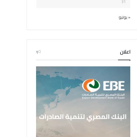
31
« يوليو
اعلان