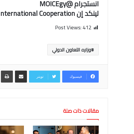
انستجرام @MOICEgy
لينكد إن Ministry of International Cooperation
Post Views:
412
وزاره التعاون الدولي
مشاركة عبر البريد
طب
فيسبوك
تويتر
مقالات ذات صلة