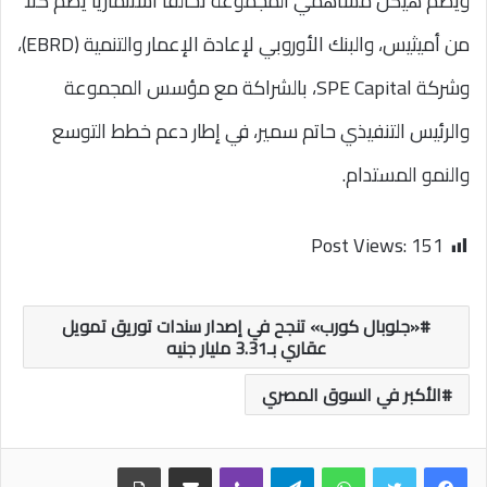
ويضم هيكل مساهمي المجموعة تحالفًا استثماريًا يضم كلًا
من أميثيس، والبنك الأوروبي لإعادة الإعمار والتنمية (EBRD)،
وشركة SPE Capital، بالشراكة مع مؤسس المجموعة
والرئيس التنفيذي حاتم سمير، في إطار دعم خطط التوسع
والنمو المستدام.
Post Views:
151
«جلوبال كورب» تنجح في إصدار سندات توريق تمويل
عقاري بـ3.31 مليار جنيه
الأكبر في السوق المصري
واتساب
تيلقرام
ڤايبر
مشاركة عبر البريد
طباعة