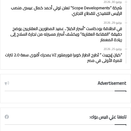
يوليو 30, 2026
شركة “Scope Developments” تعلن تولي أحمد كمال عيسى منصب
الرئيس التنفيذي للقطاع التجاري
يوليو 29, 2026
في انطلاقة بودكاست “أسرار الكبار”.. عميد المطورين العقاريين يوضح
حقيقة “الفقاعة العقارية” ويكشف أسرار مسيرته من تجارة السلاح إلى
ريادة المعمار
يوليو 25, 2026
“كيان إيچيبت ” تَطرح الطراز كوبرا فورمنتور VZ بمحرك أقوى سعة 2.0 لترات
للمرة الأولى في مصر
Advertisement
تابعنا علي فيس بوك: