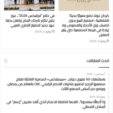
كردان جولد تضع معيارًا جديدًا
في ختام “فرانيكس 2026”.. عبير
للشفافية : استمرار البيع بدون
جليح تكرّم شركاء النجاح وتعلن بداية
احتساب وزن الأحجار والفصوص ولا
عهد جديد للامتياز التجاري العربي
زيادة في قيمة المصنعية حتي يناير
يوليو 4, 2026
المقبل
يوليو 6, 2026
احدث المقالات
أغسطس 1, 2026
باستثمارات 50 مليون دولار.. «سيمبلكس» المصرية الناشئة تفتتح
مصنعها الجديد لتصنيع ماكينات التحكم الرقمي CNC بالعاشر من رمضان..
ووضع حجر أساس المصنع الثالث
يوليو 30, 2026
إذا أخطأنا سامحونا”.. القصة الكاملة للاعتذار الذي أنقذ ملايين “إعمار” في
الساحل الشمالي