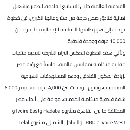
الفندقية العالمية خلال الاسابيع القادمة، لتطوير وتشغيل
ثمانية فنادق ضمن حزمة من مشروعاتها الكبرى، في خطوة
تهدف إلى تعزيز طاقتها الضيافية الإجمالية بما يقرب من
10,000 غرفة ووحدة فندقية.
وتأتي هذه الخطوة لتعكس التزام الشركة بتقديم منتجات
عقارية متكاملة بمقاييس عالمية، تماشياً مع رؤية مصر
لزيادة المكون الفندقي ودعم المستهدفات السياحية
المستقبلية، وتتنوع الوحدات بين 4,000 غرفة فندقية و6,000
شقة فندقية متكاملة الخدمات، موزعة علي أنحاء مصر
المختلفة ما بين القاهرة مشروع Hadaba وIvoire East و
Ivoire West و BBD ، والساحل الشمالي مشروع Telal