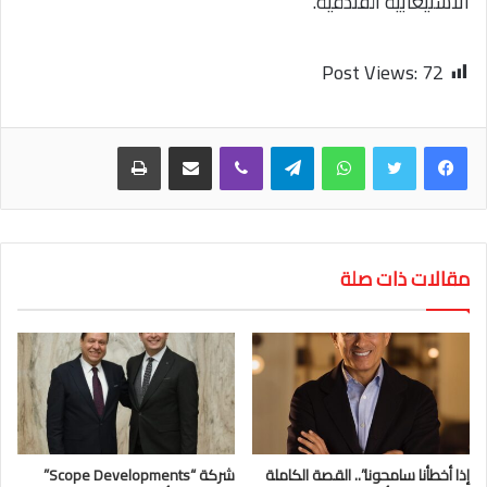
الاستيعابية الفندقية.
Post Views:
72
واتساب
تيلقرام
ڤايبر
مشاركة عبر البريد
طباعة
مقالات ذات صلة
إذا أخطأنا سامحونا”.. القصة الكاملة
شركة “Scope Developments”