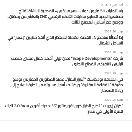
أغسطس 1, 2026
باستثمارات 50 مليون دولار.. «سيمبلكس» المصرية الناشئة تفتتح
مصنعها الجديد لتصنيع ماكينات التحكم الرقمي CNC بالعاشر من رمضان..
ووضع حجر أساس المصنع الثالث
يوليو 30, 2026
إذا أخطأنا سامحونا”.. القصة الكاملة للاعتذار الذي أنقذ ملايين “إعمار” في
الساحل الشمالي
يوليو 30, 2026
شركة “Scope Developments” تعلن تولي أحمد كمال عيسى منصب
الرئيس التنفيذي للقطاع التجاري
يوليو 29, 2026
في انطلاقة بودكاست “أسرار الكبار”.. عميد المطورين العقاريين يوضح
حقيقة “الفقاعة العقارية” ويكشف أسرار مسيرته من تجارة السلاح إلى
ريادة المعمار
يوليو 25, 2026
“كيان إيچيبت ” تَطرح الطراز كوبرا فورمنتور VZ بمحرك أقوى سعة 2.0 لترات
للمرة الأولى في مصر