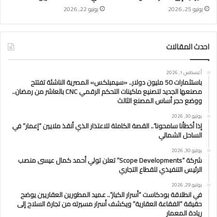
يونيو 25, 2026
يونيو 22, 2026
احدث المقالات
أغسطس 1, 2026
باستثمارات 50 مليون دولار.. «سيمبلكس» المصرية الناشئة تفتتح
مصنعها الجديد لتصنيع ماكينات التحكم الرقمي CNC بالعاشر من رمضان..
ووضع حجر أساس المصنع الثالث
يوليو 30, 2026
إذا أخطأنا سامحونا”.. القصة الكاملة للاعتذار الذي أنقذ ملايين “إعمار” في
الساحل الشمالي
يوليو 30, 2026
شركة “Scope Developments” تعلن تولي أحمد كمال عيسى منصب
الرئيس التنفيذي للقطاع التجاري
يوليو 29, 2026
في انطلاقة بودكاست “أسرار الكبار”.. عميد المطورين العقاريين يوضح
حقيقة “الفقاعة العقارية” ويكشف أسرار مسيرته من تجارة السلاح إلى
ريادة المعمار