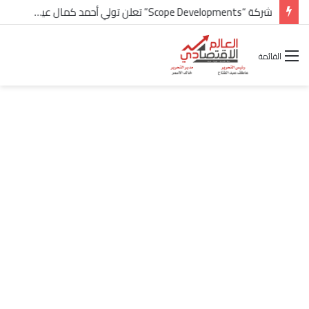
شركة “Scope Developments” تعلن تولي أحمد كمال عيسى منصب الرئيس التنفيذي للقطاع التجاري
القائمة