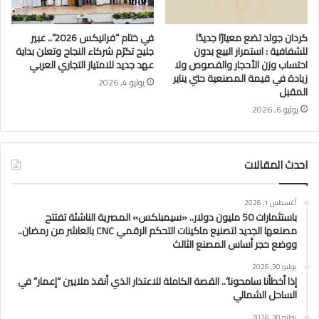
كردان جولد تضع معيارًا جديدًا
في ختام “فرانيكس 2026”.. عبير
للشفافية : استمرار البيع بدون
جليح تكرّم شركاء النجاح وتعلن بداية
احتساب وزن الأحجار والفصوص ولا
عهد جديد للامتياز التجاري العربي
زيادة في قيمة المصنعية حتي يناير
يوليو 4, 2026
المقبل
يوليو 6, 2026
احدث المقالات
أغسطس 1, 2026
باستثمارات 50 مليون دولار.. «سيمبلكس» المصرية الناشئة تفتتح
مصنعها الجديد لتصنيع ماكينات التحكم الرقمي CNC بالعاشر من رمضان..
ووضع حجر أساس المصنع الثالث
يوليو 30, 2026
إذا أخطأنا سامحونا”.. القصة الكاملة للاعتذار الذي أنقذ ملايين “إعمار” في
الساحل الشمالي
يوليو 30, 2026