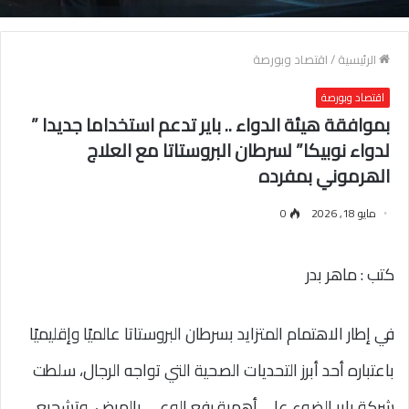
الرئيسية
/
اقتصاد وبورصة
اقتصاد وبورصة
بموافقة ھیئة الدواء .. بایر تدعم استخداما جدیدا ”
لدواء نوبیكا” لسرطان البروستاتا مع العلاج
الھرموني بمفرده
مايو 18, 2026
0
كتب : ماهر بدر
في إطار الاهتمام المتزايد بسرطان البروستاتا عالميًا وإقليميًا
باعتباره أحد أبرز التحديات الصحية التي تواجه الرجال، سلطت
شركة باير الضوء على أهمية رفع الوعي بالمرض، وتشجيع