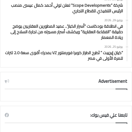
شركة “Scope Developments” تعلن تولي أحمد كمال عيسى منصب
الرئيس التنفيذي للقطاع التجاري
يوليو 29, 2026
في انطلاقة بودكاست “أسرار الكبار”.. عميد المطورين العقاريين يوضح
حقيقة “الفقاعة العقارية” ويكشف أسرار مسيرته من تجارة السلاح إلى
ريادة المعمار
يوليو 25, 2026
“كيان إيچيبت ” تَطرح الطراز كوبرا فورمنتور VZ بمحرك أقوى سعة 2.0 لترات
للمرة الأولى في مصر
Advertisement
تابعنا علي فيس بوك: