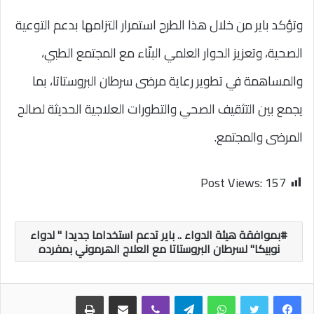
وتؤكد باير من خلال هذا الطرح استمرار التزامها بدعم التوعية
الصحية، وتعزيز الحوار العلمي البنّاء مع المجتمع الطبي،
والمساهمة في تطوير رعاية مرضى سرطان البروستاتا، بما
يجمع بين التثقيف الصحي والتطورات العلاجية الحديثة لصالح
المرضى والمجتمع.
Post Views:
157
بموافقة ھیئة الدواء .. بایر تدعم استخداما جدیدا " لدواء
نوبیكا" لسرطان البروستاتا مع العلاج الھرموني بمفرده
واتساب
تيلقرام
ڤايبر
مشاركة عبر البريد
طباعة