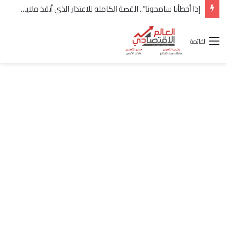
إذا أخطأنا سامحونا”.. القصة الكاملة للاعتذار الذي أنقذ ملايين “إعمار” في الساحل الشمالي
القائمة