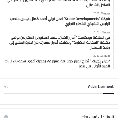
إذا أخطأنا سامحونا”.. القصة الكاملة للاعتذار الذي أنقذ ملايين “إعمار” في
الساحل الشمالي
يوليو 30, 2026
شركة “Scope Developments” تعلن تولي أحمد كمال عيسى منصب
الرئيس التنفيذي للقطاع التجاري
يوليو 29, 2026
في انطلاقة بودكاست “أسرار الكبار”.. عميد المطورين العقاريين يوضح
حقيقة “الفقاعة العقارية” ويكشف أسرار مسيرته من تجارة السلاح إلى
ريادة المعمار
يوليو 25, 2026
“كيان إيچيبت ” تَطرح الطراز كوبرا فورمنتور VZ بمحرك أقوى سعة 2.0 لترات
للمرة الأولى في مصر
Advertisement
تابعنا علي فيس بوك: