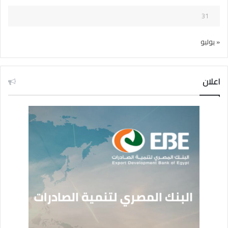
31
« يوليو
اعلان