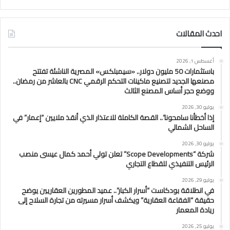
احدث المقالات
أغسطس 1, 2026
باستثمارات 50 مليون دولار.. «سيمبلكس» المصرية الناشئة تفتتح
مصنعها الجديد لتصنيع ماكينات التحكم الرقمي CNC بالعاشر من رمضان..
ووضع حجر أساس المصنع الثالث
يوليو 30, 2026
إذا أخطأنا سامحونا”.. القصة الكاملة للاعتذار الذي أنقذ ملايين “إعمار” في
الساحل الشمالي
يوليو 30, 2026
شركة “Scope Developments” تعلن تولي أحمد كمال عيسى منصب
الرئيس التنفيذي للقطاع التجاري
يوليو 29, 2026
في انطلاقة بودكاست “أسرار الكبار”.. عميد المطورين العقاريين يوضح
حقيقة “الفقاعة العقارية” ويكشف أسرار مسيرته من تجارة السلاح إلى
ريادة المعمار
يوليو 25, 2026