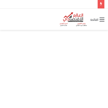
شركة “Scope Developments” تعلن تولي أحمد كمال عيسى منصب الرئيس التنفيذي للقطاع التجاري
القائمة