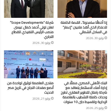
إذا أخطأنا سامحونا”.. القصة الكاملة
شركة “Scope Developments”
للاعتذار الذي أنقذ ملايين “إعمار”
تعلن تولي أحمد كمال عيسى
في الساحل الشمالي
منصب الرئيس التنفيذي للقطاع
التجاري
يوليو 30, 2026
يوليو 30, 2026
البنك الأهلي المصري ممثلًا في
منتدى العاصمة توثيق لواحدة من
إدارة أمناء الاستثمار يتعاقد مع
أنصع صفحات النجاح في تاريخ مصر
شركة رامتان للتطوير العقاري لطرح
الحديث
وحدات كاملة التشطيب بالعاصمة
يوليو 21, 2026
الإدارية وتقسيط حتى 10 سنوات
يوليو 25, 2026