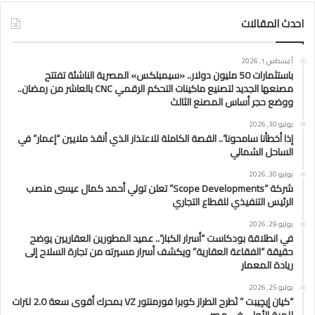
احدث المقالات
أغسطس 1, 2026
باستثمارات 50 مليون دولار.. «سيمبلكس» المصرية الناشئة تفتتح
مصنعها الجديد لتصنيع ماكينات التحكم الرقمي CNC بالعاشر من رمضان..
ووضع حجر أساس المصنع الثالث
يوليو 30, 2026
إذا أخطأنا سامحونا”.. القصة الكاملة للاعتذار الذي أنقذ ملايين “إعمار” في
الساحل الشمالي
يوليو 30, 2026
شركة “Scope Developments” تعلن تولي أحمد كمال عيسى منصب
الرئيس التنفيذي للقطاع التجاري
يوليو 29, 2026
في انطلاقة بودكاست “أسرار الكبار”.. عميد المطورين العقاريين يوضح
حقيقة “الفقاعة العقارية” ويكشف أسرار مسيرته من تجارة السلاح إلى
ريادة المعمار
يوليو 25, 2026
“كيان إيچيبت ” تَطرح الطراز كوبرا فورمنتور VZ بمحرك أقوى سعة 2.0 لترات