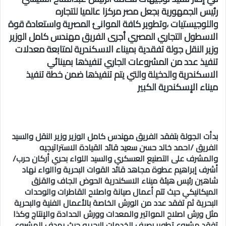
رئيس الجمهورية بجعل مصر مركزا عالميا للتجاره
واللوجيستيات ،وتطوير كافة الموانئ المصرية واستعادة قوة
الاسطول التجاري المصري أجرى الفريق مهندس كامل الوزير
وزير النقل جولة تفقدية بميناء الاسكندرية لمتابعة معدلات
تنفيذ عدد من المشروعات الجاري تنفيذها بمينائي
الاسكندرية والدخيلة والتي يتم تنفيذها ضمن خطة تنفيذ
ميناء الإسكندرية الكبير
بدأت الجولة بتفقد الفريق مهندس كامل الوزير وزير النقل والسيد
الفريق /احمد خالد حسن سعيد قائد القيادة الاستراتيجيه
والمشرف على التصنيع العسكري والسيد اللواء بحري أركان حرب/
أشرف إبراهيم عطوة مجاهد قائد القوات البحرية واالواء نهاد
شاهين رئيس هيئة ميناء الاسكندرية الحوض الجاف والقزق
الميكانيكي حيث تتم أعمال صيانة واصلاح القاطرات والوحدات
البحرية ثم تفقد عدد من الورش الخاصة بالأعمال الفنية والبحرية
مثل ورش اصلاح المواتير والمعدات وورش الحدادة والإنتاج وكذا
تفقد مشروع تطوير رصيف الخدمات البحريه حيث يهدف المشروع