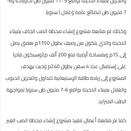
والتخزين بميناء الدخيلة بواقع 9 -11 مليون طن (حاويات) و6-
7 مليون طن (بضائع عامة وغلال ) سنويا.
وكذلك تم متابعة مشروع إنشاء محطة الصب الجاف بميناء
الدخيلة والذي يتكون من رصيف بطول 1150م بعمق يصل
إلى 15م وبمساحة أرضية تبلغ 200 ألف م2وسيكون قادرا
على إستقبال عدد 4 سفن بطول 240م وحيث يهدف
المشروع إلى زيادة طاقة الإستيعابية للتداول والتخزين الحبوب
والغلال بميناء الدخيلة بواقع 6-7 مليون طن سنويا لمواجهة
الطلب المتزايد.
كما تم متابعة أعمال تنفيذ مشروع إنشاء محطة الصب الغير