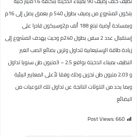
نظيف خلف رصيف 90 بميناء الدخيلة بتكلفة 1.6مليار جنيه
يتكون المشروع من رصيف بطول 540 م بعمق يصل إلى 16م
وبمساحة أرضية تبلغ 188 ألف م2وسيكون قادرا على
إستقبال عدد 2 سفن بطول 240م وحيث يهدف المشروع إلى
زيادة طاقة الإستيعابية لتداول وتزين بضائع الصب الغير
النظيف بميناء الدخيلة بواقع 2.5 – 3مليون طن سنويا تداول
و 2.03 مليون طن تخزين وذلك وفقا لأعلى المعايير البيئية
وبما يحد من التلوثات الناتجة عن تداول تلك النوعيات من
البضائع
Post Views:
660