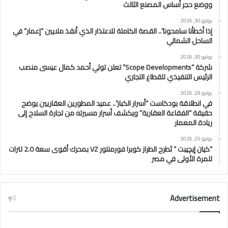
ووضع حجر أساس المصنع الثالث
يوليو 30, 2026
إذا أخطأنا سامحونا”.. القصة الكاملة للاعتذار الذي أنقذ ملايين “إعمار” في
الساحل الشمالي
يوليو 30, 2026
شركة “Scope Developments” تعلن تولي أحمد كمال عيسى منصب
الرئيس التنفيذي للقطاع التجاري
يوليو 29, 2026
في انطلاقة بودكاست “أسرار الكبار”.. عميد المطورين العقاريين يوضح
حقيقة “الفقاعة العقارية” ويكشف أسرار مسيرته من تجارة السلاح إلى
ريادة المعمار
يوليو 25, 2026
“كيان إيچيبت ” تَطرح الطراز كوبرا فورمنتور VZ بمحرك أقوى سعة 2.0 لترات
للمرة الأولى في مصر
Advertisement