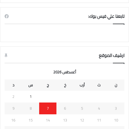
تابعنا علي فيس بوك:
ارشيف الموقع
أغسطس 2026
ن
ث
أرب
خ
ج
س
د
2
1
9
8
7
6
5
4
3
16
15
14
13
12
11
10