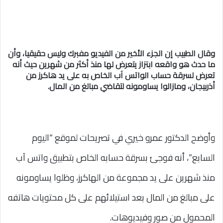
وقال الطبيب إن الجزء الأخير من الفيديو مفبرك وليس حقيقيا، وأن
ما حدث هو واقعه ابتزاز يتعرض لها منذ أكثر من شهرين حيث أنه
تعرض لسرقة حساب الواتس آب الخاص به على يد هاكرز من
أذربيجان، ومازالوا يساومونه لتقاضي مبالغ من المال.
وأوضح الدكتور عمرو خيري في تصريحات لموقع “اليوم
السابع”، أنه فوجئ بسرقة حسابه الخاص بتطبيق واتس آب
منذ شهرين على يد مجموعة من الهاكرز، وظلوا يساومونه
على مبالغ من المال بعد استيلائهم على كل محتويات هاتفه
المحمول من صور وفيديوهات.