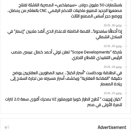
باستثمارات 50 مليون دولار.. «سيمبلكس» المصرية الناشئة تفتتح
مصنعها الجديد لتصنيع ماكينات التحكم الرقمي CNC بالعاشر من رمضان..
ووضع حجر أساس المصنع الثالث
يوليو 30, 2026
إذا أخطأنا سامحونا”.. القصة الكاملة للاعتذار الذي أنقذ ملايين “إعمار” في
الساحل الشمالي
يوليو 30, 2026
شركة “Scope Developments” تعلن تولي أحمد كمال عيسى منصب
الرئيس التنفيذي للقطاع التجاري
يوليو 29, 2026
في انطلاقة بودكاست “أسرار الكبار”.. عميد المطورين العقاريين يوضح
حقيقة “الفقاعة العقارية” ويكشف أسرار مسيرته من تجارة السلاح إلى
ريادة المعمار
يوليو 25, 2026
“كيان إيچيبت ” تَطرح الطراز كوبرا فورمنتور VZ بمحرك أقوى سعة 2.0 لترات
للمرة الأولى في مصر
Advertisement