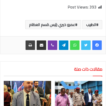
Post Views:
393
الطبيب
عمرو خيري رئيس قسم العظام
واتساب
تيلقرام
ڤايبر
مشاركة عبر البريد
طباعة
مقالات ذات صلة