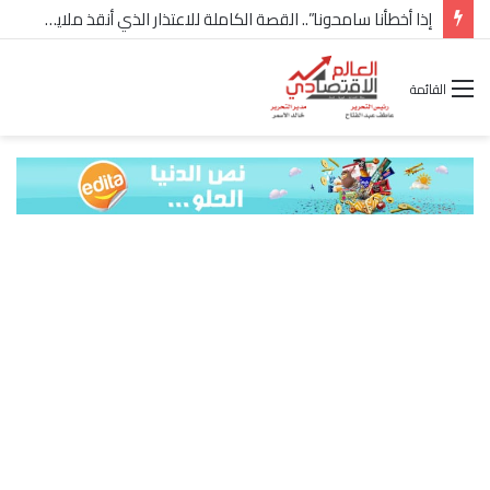
شركة “Scope Developments” تعلن تولي أحمد كمال عيسى منصب الرئيس التنفيذي للقطاع التجاري
القائمة