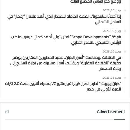
ووضع حجر أساس المصنع الثالث
يوليو 30, 2026
إذا أخطأنا سامحونا”.. القصة الكاملة للاعتذار الذي أنقذ ملايين “إعمار” في
الساحل الشمالي
يوليو 30, 2026
شركة “Scope Developments” تعلن تولي أحمد كمال عيسى منصب
الرئيس التنفيذي للقطاع التجاري
يوليو 29, 2026
في انطلاقة بودكاست “أسرار الكبار”.. عميد المطورين العقاريين يوضح
حقيقة “الفقاعة العقارية” ويكشف أسرار مسيرته من تجارة السلاح إلى
ريادة المعمار
يوليو 25, 2026
“كيان إيچيبت ” تَطرح الطراز كوبرا فورمنتور VZ بمحرك أقوى سعة 2.0 لترات
للمرة الأولى في مصر
Advertisement