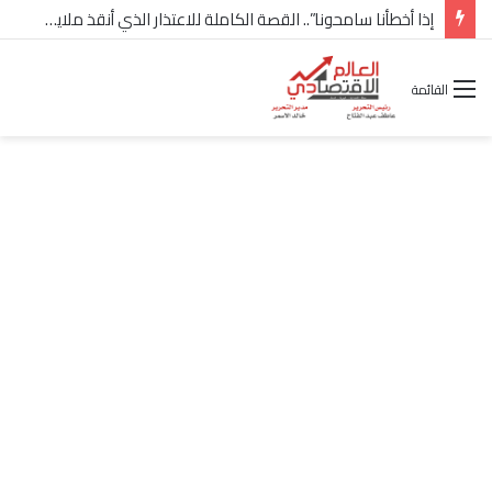
إذا أخطأنا سامحونا”.. القصة الكاملة للاعتذار الذي أنقذ ملايين “إعمار” في الساحل الشمالي
القائمة