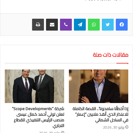
واتساب
تيلقرام
ڤايبر
مشاركة عبر البريد
طباعة
مقالات ذات صلة
إذا أخطأنا سامحونا”.. القصة الكاملة
شركة “Scope Developments”
للاعتذار الذي أنقذ ملايين “إعمار”
تعلن تولي أحمد كمال عيسى
في الساحل الشمالي
منصب الرئيس التنفيذي للقطاع
التجاري
يوليو 30, 2026
يوليو 30, 2026