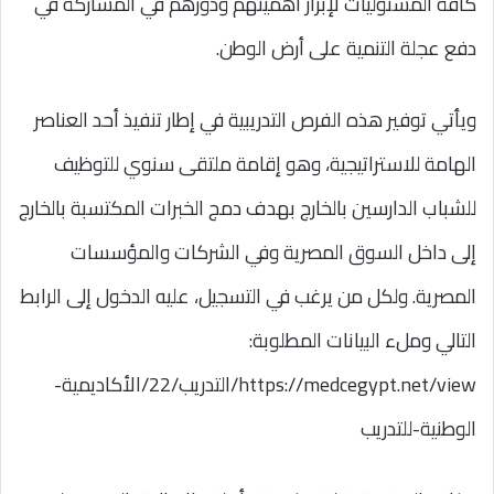
كافة المسئوليات لإبراز أهميتهم ودورهم في المشاركة في
دفع عجلة التنمية على أرض الوطن.
ويأتي توفير هذه الفرص التدريبية في إطار تنفيذ أحد العناصر
الهامة للاستراتيجية، وهو إقامة ملتقى سنوي للتوظيف
للشباب الدارسين بالخارج بهدف دمج الخبرات المكتسبة بالخارج
إلى داخل السوق المصرية وفي الشركات والمؤسسات
المصرية. ولكل من يرغب في التسجيل، عليه الدخول إلى الرابط
التالي وملء البيانات المطلوبة:
https://medcegypt.net/view/التدريب/22/الأكاديمية-
الوطنية-للتدريب