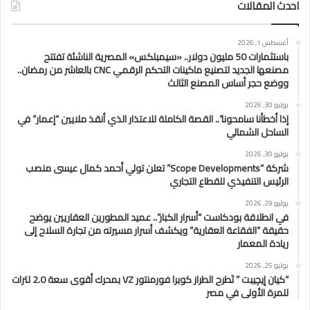
احدث المقالات
أغسطس 1, 2026
باستثمارات 50 مليون دولار.. «سيمبلكس» المصرية الناشئة تفتتح
مصنعها الجديد لتصنيع ماكينات التحكم الرقمي CNC بالعاشر من رمضان..
ووضع حجر أساس المصنع الثالث
يوليو 30, 2026
إذا أخطأنا سامحونا”.. القصة الكاملة للاعتذار الذي أنقذ ملايين “إعمار” في
الساحل الشمالي
يوليو 30, 2026
شركة “Scope Developments” تعلن تولي أحمد كمال عيسى منصب
الرئيس التنفيذي للقطاع التجاري
يوليو 29, 2026
في انطلاقة بودكاست “أسرار الكبار”.. عميد المطورين العقاريين يوضح
حقيقة “الفقاعة العقارية” ويكشف أسرار مسيرته من تجارة السلاح إلى
ريادة المعمار
يوليو 25, 2026
“كيان إيچيبت ” تَطرح الطراز كوبرا فورمنتور VZ بمحرك أقوى سعة 2.0 لترات
للمرة الأولى في مصر