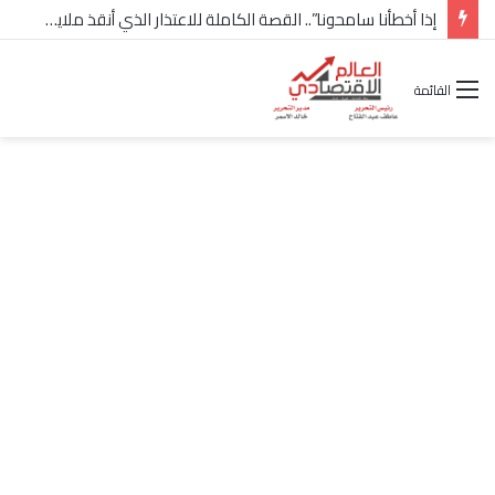
إذا أخطأنا سامحونا”.. القصة الكاملة للاعتذار الذي أنقذ ملايين “إعمار” في الساحل الشمالي
القائمة