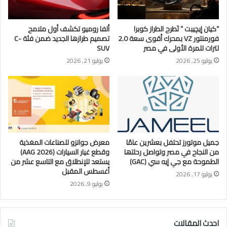
“كيان إيچيبت ” تَطرح الطراز كوبرا
ألفا روميو تكشف أول ملامح
فورمنتور VZ بمحرك أقوى سعة 2.0
تصميم طرازها الجديد ضمن فئة C-
لترات للمرة الأولى في مصر
SUV
يوليو 25, 2026
يوليو 21, 2026
جمیل موتورز تحتفل بعشرين عامًا
معرض جوانزو للصناعات المغذية
من النجاح في مصر وتواصل رحلتھا
وقطع غيار السيارات (AAG 2026)
الطموحة مع جي إيه سي (GAC)
يستعد للإنطلاق مع التاسع عشر من
أغسطس المقبل
يوليو 17, 2026
يوليو 9, 2026
احدث المقالات