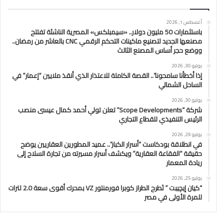
أغسطس 1, 2026
باستثمارات 50 مليون دولار.. «سيمبلكس» المصرية الناشئة تفتتح
مصنعها الجديد لتصنيع ماكينات التحكم الرقمي CNC بالعاشر من رمضان..
ووضع حجر أساس المصنع الثالث
يوليو 30, 2026
إذا أخطأنا سامحونا”.. القصة الكاملة للاعتذار الذي أنقذ ملايين “إعمار” في
الساحل الشمالي
يوليو 30, 2026
شركة “Scope Developments” تعلن تولي أحمد كمال عيسى منصب
الرئيس التنفيذي للقطاع التجاري
يوليو 29, 2026
في انطلاقة بودكاست “أسرار الكبار”.. عميد المطورين العقاريين يوضح
حقيقة “الفقاعة العقارية” ويكشف أسرار مسيرته من تجارة السلاح إلى
ريادة المعمار
يوليو 25, 2026
“كيان إيچيبت ” تَطرح الطراز كوبرا فورمنتور VZ بمحرك أقوى سعة 2.0 لترات
للمرة الأولى في مصر