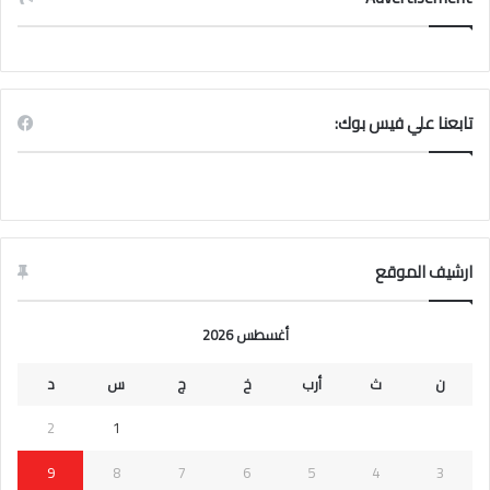
تابعنا علي فيس بوك:
ارشيف الموقع
أغسطس 2026
ن
ث
أرب
خ
ج
س
د
2
1
9
8
7
6
5
4
3