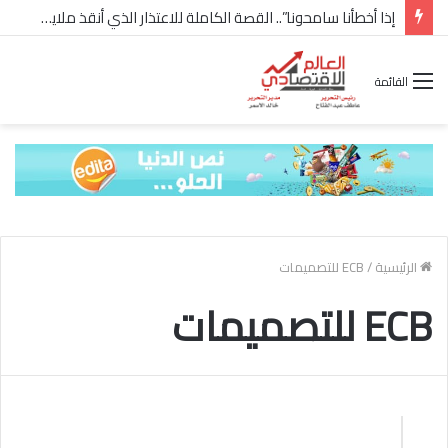
إذا أخطأنا سامحونا”.. القصة الكاملة للاعتذار الذي أنقذ ملايين “إعمار” في الساحل الشمالي
القائمة
الرئيسية
/
ECB للتصميمات
ECB للتصميمات