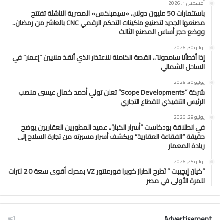
أغسطس 1, 2026
باستثمارات 50 مليون دولار.. «سيمبلكس» المصرية الناشئة تفتتح
مصنعها الجديد لتصنيع ماكينات التحكم الرقمي CNC بالعاشر من رمضان..
ووضع حجر أساس المصنع الثالث
يوليو 30, 2026
إذا أخطأنا سامحونا”.. القصة الكاملة للاعتذار الذي أنقذ ملايين “إعمار” في
الساحل الشمالي
يوليو 30, 2026
شركة “Scope Developments” تعلن تولي أحمد كمال عيسى منصب
الرئيس التنفيذي للقطاع التجاري
يوليو 29, 2026
في انطلاقة بودكاست “أسرار الكبار”.. عميد المطورين العقاريين يوضح
حقيقة “الفقاعة العقارية” ويكشف أسرار مسيرته من تجارة السلاح إلى
ريادة المعمار
يوليو 25, 2026
“كيان إيچيبت ” تَطرح الطراز كوبرا فورمنتور VZ بمحرك أقوى سعة 2.0 لترات
للمرة الأولى في مصر
Advertisement