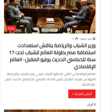
رياضة
سيد سعيد
0
وزير الشباب والرياضة يناقش استعدادت
استضافة مصر بطولة العالم للشباب تحت 17
سنة للخماسي الحديث يوليو المقبل- العالم
الإقتصادي
العالم الإقتصادي التقي الدكتور‎ ‎أشرف صبحي‎ ‎وزير الشباب والرياضة،
المهندس شريف العريان رئيس ‏الاتحاد المصري للخماسي الحديث امين
عام اللجنة…
أكمل القراءة »
8 أبريل