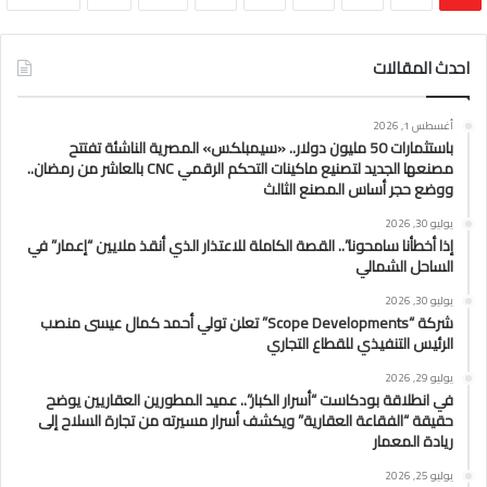
احدث المقالات
أغسطس 1, 2026
باستثمارات 50 مليون دولار.. «سيمبلكس» المصرية الناشئة تفتتح
مصنعها الجديد لتصنيع ماكينات التحكم الرقمي CNC بالعاشر من رمضان..
ووضع حجر أساس المصنع الثالث
يوليو 30, 2026
إذا أخطأنا سامحونا”.. القصة الكاملة للاعتذار الذي أنقذ ملايين “إعمار” في
الساحل الشمالي
يوليو 30, 2026
شركة “Scope Developments” تعلن تولي أحمد كمال عيسى منصب
الرئيس التنفيذي للقطاع التجاري
يوليو 29, 2026
في انطلاقة بودكاست “أسرار الكبار”.. عميد المطورين العقاريين يوضح
حقيقة “الفقاعة العقارية” ويكشف أسرار مسيرته من تجارة السلاح إلى
ريادة المعمار
يوليو 25, 2026