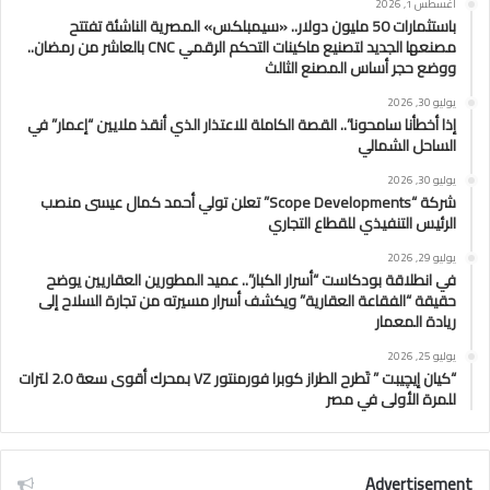
أغسطس 1, 2026
باستثمارات 50 مليون دولار.. «سيمبلكس» المصرية الناشئة تفتتح
مصنعها الجديد لتصنيع ماكينات التحكم الرقمي CNC بالعاشر من رمضان..
ووضع حجر أساس المصنع الثالث
يوليو 30, 2026
إذا أخطأنا سامحونا”.. القصة الكاملة للاعتذار الذي أنقذ ملايين “إعمار” في
الساحل الشمالي
يوليو 30, 2026
شركة “Scope Developments” تعلن تولي أحمد كمال عيسى منصب
الرئيس التنفيذي للقطاع التجاري
يوليو 29, 2026
في انطلاقة بودكاست “أسرار الكبار”.. عميد المطورين العقاريين يوضح
حقيقة “الفقاعة العقارية” ويكشف أسرار مسيرته من تجارة السلاح إلى
ريادة المعمار
يوليو 25, 2026
“كيان إيچيبت ” تَطرح الطراز كوبرا فورمنتور VZ بمحرك أقوى سعة 2.0 لترات
للمرة الأولى في مصر
Advertisement