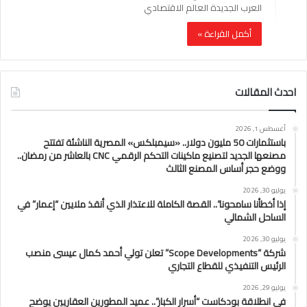
العرب الجديدة العالم الاقتصادي
أكمل القراءة »
احدث المقالات
أغسطس 1, 2026
باستثمارات 50 مليون دولار.. «سيمبلكس» المصرية الناشئة تفتتح
مصنعها الجديد لتصنيع ماكينات التحكم الرقمي CNC بالعاشر من رمضان..
ووضع حجر أساس المصنع الثالث
يوليو 30, 2026
إذا أخطأنا سامحونا”.. القصة الكاملة للاعتذار الذي أنقذ ملايين “إعمار” في
الساحل الشمالي
يوليو 30, 2026
شركة “Scope Developments” تعلن تولي أحمد كمال عيسى منصب
الرئيس التنفيذي للقطاع التجاري
يوليو 29, 2026
في انطلاقة بودكاست “أسرار الكبار”.. عميد المطورين العقاريين يوضح