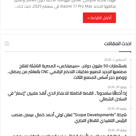
هاتفها الجديد Xiaomi 17 Pro Max في سبتمبر 2025، حيث جاء…
أكمل القراءة »
احدث المقالات
أغسطس 1, 2026
باستثمارات 50 مليون دولار.. «سيمبلكس» المصرية الناشئة تفتتح
مصنعها الجديد لتصنيع ماكينات التحكم الرقمي CNC بالعاشر من رمضان..
ووضع حجر أساس المصنع الثالث
يوليو 30, 2026
إذا أخطأنا سامحونا”.. القصة الكاملة للاعتذار الذي أنقذ ملايين “إعمار” في
الساحل الشمالي
يوليو 30, 2026
شركة “Scope Developments” تعلن تولي أحمد كمال عيسى منصب
الرئيس التنفيذي للقطاع التجاري
يوليو 29, 2026