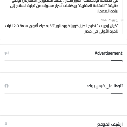
في انطلاقة بودكاست “أسرار الكبار”.. عميد المطورين العقاريين يوضح
حقيقة “الفقاعة العقارية” ويكشف أسرار مسيرته من تجارة السلاح إلى
ريادة المعمار
يوليو 25, 2026
“كيان إيچيبت ” تَطرح الطراز كوبرا فورمنتور VZ بمحرك أقوى سعة 2.0 لترات
للمرة الأولى في مصر
Advertisement
تابعنا علي فيس بوك:
ارشيف الموقع