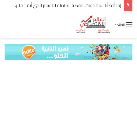
إذا أخطأنا سامحونا”.. القصة الكاملة للاعتذار الذي أنقذ ملايين “إعمار” في الساحل الشمالي
القائمة