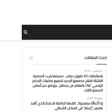
بحث
عن
احدث المقالات
أغسطس 1, 2026
باستثمارات 50 مليون دولار.. «سيمبلكس» المصرية
الناشئة تفتتح مصنعها الجديد لتصنيع ماكينات التحكم
الرقمي CNC بالعاشر من رمضان.. ووضع حجر أساس
المصنع الثالث
يوليو 30, 2026
إذا أخطأنا سامحونا”.. القصة الكاملة للاعتذار الذي أنقذ
ملايين “إعمار” في الساحل الشمالي