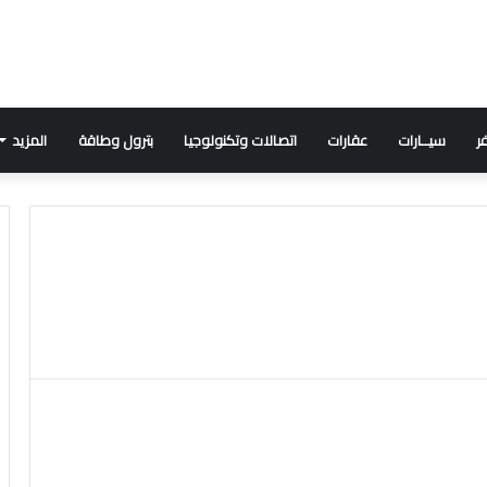
ر
سيــارات
عقارات
اتصالات وتكنولوجيا
بترول وطاقة
المزيد