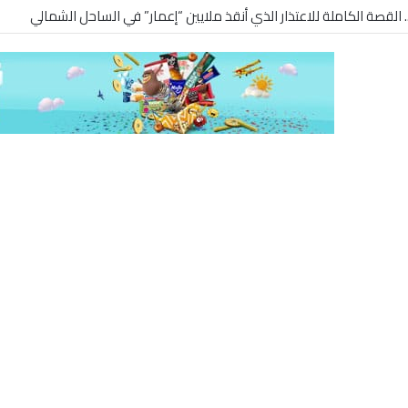
.. القصة الكاملة للاعتذار الذي أنقذ ملايين “إعمار” في الساحل الشمالي