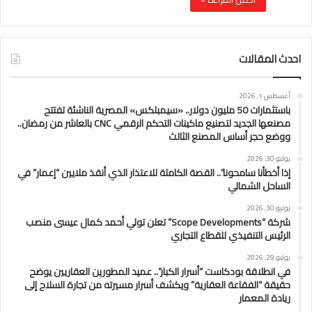
احدث المقالات
أغسطس 1, 2026
باستثمارات 50 مليون دولار.. «سيمبلكس» المصرية الناشئة تفتتح
مصنعها الجديد لتصنيع ماكينات التحكم الرقمي CNC بالعاشر من رمضان..
ووضع حجر أساس المصنع الثالث
يوليو 30, 2026
إذا أخطأنا سامحونا”.. القصة الكاملة للاعتذار الذي أنقذ ملايين “إعمار” في
الساحل الشمالي
يوليو 30, 2026
شركة “Scope Developments” تعلن تولي أحمد كمال عيسى منصب
الرئيس التنفيذي للقطاع التجاري
يوليو 29, 2026
في انطلاقة بودكاست “أسرار الكبار”.. عميد المطورين العقاريين يوضح
حقيقة “الفقاعة العقارية” ويكشف أسرار مسيرته من تجارة السلاح إلى
ريادة المعمار