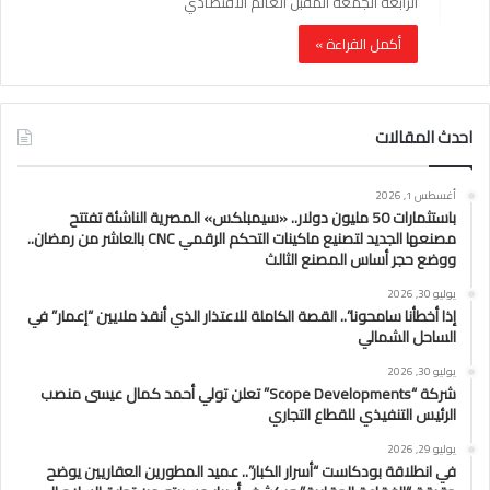
الرابعه الجمعه المقبل العالم الاقتصادي
أكمل القراءة »
احدث المقالات
أغسطس 1, 2026
باستثمارات 50 مليون دولار.. «سيمبلكس» المصرية الناشئة تفتتح
مصنعها الجديد لتصنيع ماكينات التحكم الرقمي CNC بالعاشر من رمضان..
ووضع حجر أساس المصنع الثالث
يوليو 30, 2026
إذا أخطأنا سامحونا”.. القصة الكاملة للاعتذار الذي أنقذ ملايين “إعمار” في
الساحل الشمالي
يوليو 30, 2026
شركة “Scope Developments” تعلن تولي أحمد كمال عيسى منصب
الرئيس التنفيذي للقطاع التجاري
يوليو 29, 2026
في انطلاقة بودكاست “أسرار الكبار”.. عميد المطورين العقاريين يوضح