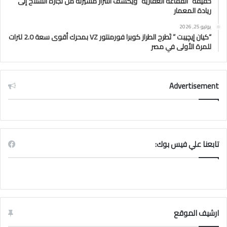
حقيقة “الفقاعة العقارية” ويكشف أسرار مسيرته من تجارة السلاح إلى
ريادة المعمار
يوليو 25, 2026
“كيان إيچيبت ” تَطرح الطراز كوبرا فورمنتور VZ بمحرك أقوى سعة 2.0 لترات
للمرة الأولى في مصر
Advertisement
تابعنا علي فيس بوك:
ارشيف الموقع