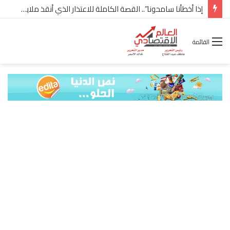
إذا أخطأنا سامحونا”.. القصة الكاملة للاعتذار الذي أنقذ ملايين “إعمار” في الساحل الشمالي
القائمة