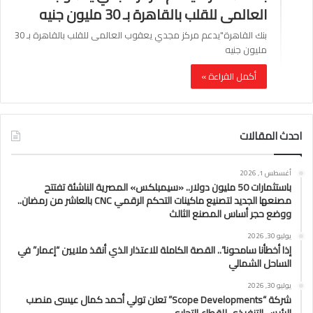
العالمى للقلب بالقاهرة بـ 30 مليون جنيه
بنك القاهرة"يدعم مركز مجدي يعقوب العالمى للقلب بالقاهرة بـ 30
مليون جنيه
أكمل القراءة »
احدث المقالات
أغسطس 1, 2026
باستثمارات 50 مليون دولار.. «سيمبلكس» المصرية الناشئة تفتتح
مصنعها الجديد لتصنيع ماكينات التحكم الرقمي CNC بالعاشر من رمضان..
ووضع حجر أساس المصنع الثالث
يوليو 30, 2026
إذا أخطأنا سامحونا”.. القصة الكاملة للاعتذار الذي أنقذ ملايين “إعمار” في
الساحل الشمالي
يوليو 30, 2026
شركة “Scope Developments” تعلن تولي أحمد كمال عيسى منصب