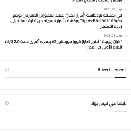
الرئيس التنفيذي للقطاع التجاري
يوليو 29, 2026
في انطلاقة بودكاست “أسرار الكبار”.. عميد المطورين العقاريين يوضح
حقيقة “الفقاعة العقارية” ويكشف أسرار مسيرته من تجارة السلاح إلى
ريادة المعمار
يوليو 25, 2026
“كيان إيچيبت ” تَطرح الطراز كوبرا فورمنتور VZ بمحرك أقوى سعة 2.0 لترات
للمرة الأولى في مصر
Advertisement
تابعنا علي فيس بوك: