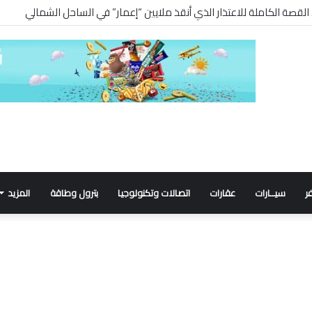
. القصة الكاملة للاعتذار الذي أنقذ ملايين “إعمار” في الساحل الشمالي
ر
سيــارات
عقارات
اتصالات وتكنولوجيا
بترول وطاقة
المزيد