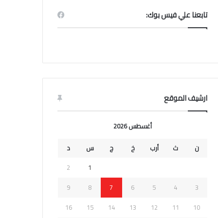
تابعنا علي فيس بوك:
ارشيف الموقع
أغسطس 2026
ن
ث
أرب
خ
ج
س
د
2
1
9
8
7
6
5
4
3
16
15
14
13
12
11
10