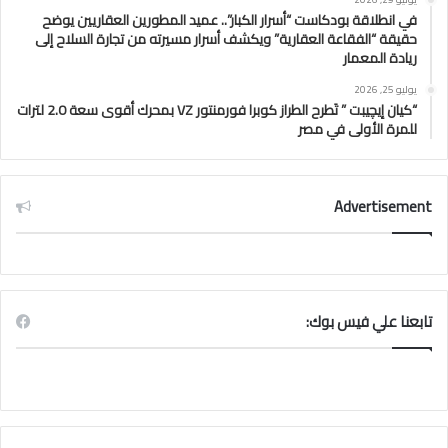
في انطلاقة بودكاست “أسرار الكبار”.. عميد المطورين العقاريين يوضح
حقيقة “الفقاعة العقارية” ويكشف أسرار مسيرته من تجارة السلاح إلى
ريادة المعمار
يوليو 25, 2026
“كيان إيچيبت ” تَطرح الطراز كوبرا فورمنتور VZ بمحرك أقوى سعة 2.0 لترات
للمرة الأولى في مصر
Advertisement
تابعنا علي فيس بوك: