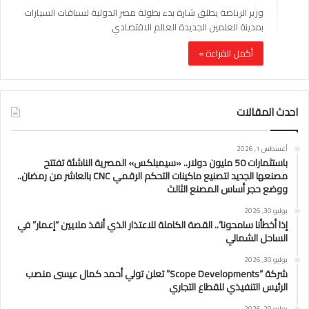
وزير الرياضة يطلق شارة بدء بطولة مصر الدولية لسباقات السيارات
بمدينة العلمين الجديدة العالم الاقتصادي
أكمل القراءة »
احدث المقالات
أغسطس 1, 2026
باستثمارات 50 مليون دولار.. «سيمبلكس» المصرية الناشئة تفتتح
مصنعها الجديد لتصنيع ماكينات التحكم الرقمي CNC بالعاشر من رمضان..
ووضع حجر أساس المصنع الثالث
يوليو 30, 2026
إذا أخطأنا سامحونا”.. القصة الكاملة للاعتذار الذي أنقذ ملايين “إعمار” في
الساحل الشمالي
يوليو 30, 2026
شركة “Scope Developments” تعلن تولي أحمد كمال عيسى منصب
الرئيس التنفيذي للقطاع التجاري
يوليو 29, 2026