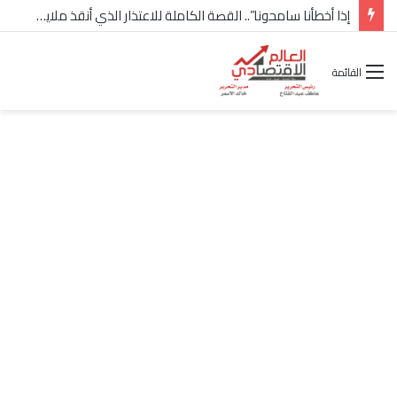
إذا أخطأنا سامحونا”.. القصة الكاملة للاعتذار الذي أنقذ ملايين “إعمار” في الساحل الشمالي
القائمة