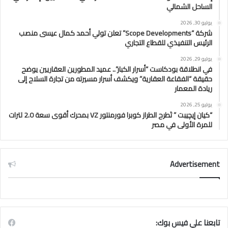
الساحل الشمالي
يوليو 30, 2026
شركة “Scope Developments” تعلن تولي أحمد كمال عيسى منصب
الرئيس التنفيذي للقطاع التجاري
يوليو 29, 2026
في انطلاقة بودكاست “أسرار الكبار”.. عميد المطورين العقاريين يوضح
حقيقة “الفقاعة العقارية” ويكشف أسرار مسيرته من تجارة السلاح إلى
ريادة المعمار
يوليو 25, 2026
“كيان إيچيبت ” تَطرح الطراز كوبرا فورمنتور VZ بمحرك أقوى سعة 2.0 لترات
للمرة الأولى في مصر
Advertisement
تابعنا علي فيس بوك: