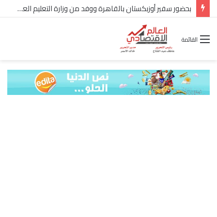
بحضور سفير أوزبكستان بالقاهرة ووفد من وزارة التعليم العالي الأوزبكية.. NEN “الشبكة الأهلية للتعليم” تستضيف 10 جامعات أوزبكية في معرض EDUGATE 2026
القائمة