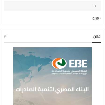
31
« يوليو
اعلان