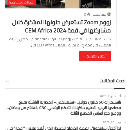
اتصالات وتكنولوجيا
سيد سعيد
0
زووم Zoom تستعرض حلولها المبتكرة خلال
مشاركتها في قمة CEM Africa 2024
كتب : ماهر بدر استعرضت زووم تقنياتها المتقدمة في مجال إشراك
العملاء في قمة إدارة تجربة العملاء CEM Africa في…
أكمل القراءة »
احدث المقالات
أغسطس 1, 2026
باستثمارات 50 مليون دولار.. «سيمبلكس» المصرية الناشئة تفتتح
مصنعها الجديد لتصنيع ماكينات التحكم الرقمي CNC بالعاشر من رمضان..
ووضع حجر أساس المصنع الثالث
يوليو 30, 2026
إذا أخطأنا سامحونا”.. القصة الكاملة للاعتذار الذي أنقذ ملايين “إعمار” في