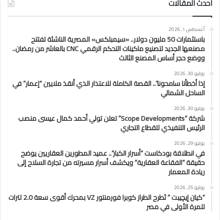
احدث المقالات
أغسطس 1, 2026
باستثمارات 50 مليون دولار.. «سيمبلكس» المصرية الناشئة تفتتح
مصنعها الجديد لتصنيع ماكينات التحكم الرقمي CNC بالعاشر من رمضان..
ووضع حجر أساس المصنع الثالث
يوليو 30, 2026
إذا أخطأنا سامحونا”.. القصة الكاملة للاعتذار الذي أنقذ ملايين “إعمار” في
الساحل الشمالي
يوليو 30, 2026
شركة “Scope Developments” تعلن تولي أحمد كمال عيسى منصب
الرئيس التنفيذي للقطاع التجاري
يوليو 29, 2026
في انطلاقة بودكاست “أسرار الكبار”.. عميد المطورين العقاريين يوضح
حقيقة “الفقاعة العقارية” ويكشف أسرار مسيرته من تجارة السلاح إلى
ريادة المعمار
يوليو 25, 2026
“كيان إيچيبت ” تَطرح الطراز كوبرا فورمنتور VZ بمحرك أقوى سعة 2.0 لترات
للمرة الأولى في مصر