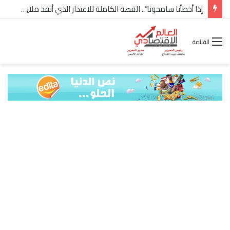
إذا أخطأنا سامحونا”.. القصة الكاملة للاعتذار الذي أنقذ ملايين “إعمار” في الساحل الشمالي
القائمة