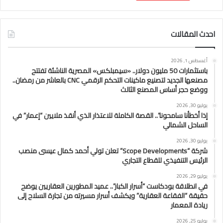
احدث المقالات
أغسطس 1, 2026
باستثمارات 50 مليون دولار.. «سيمبلكس» المصرية الناشئة تفتتح
مصنعها الجديد لتصنيع ماكينات التحكم الرقمي CNC بالعاشر من رمضان..
ووضع حجر أساس المصنع الثالث
يوليو 30, 2026
إذا أخطأنا سامحونا”.. القصة الكاملة للاعتذار الذي أنقذ ملايين “إعمار” في
الساحل الشمالي
يوليو 30, 2026
شركة “Scope Developments” تعلن تولي أحمد كمال عيسى منصب
الرئيس التنفيذي للقطاع التجاري
يوليو 29, 2026
في انطلاقة بودكاست “أسرار الكبار”.. عميد المطورين العقاريين يوضح
حقيقة “الفقاعة العقارية” ويكشف أسرار مسيرته من تجارة السلاح إلى
ريادة المعمار
يوليو 25, 2026