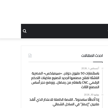
بحث
عن
احدث المقالات
أغسطس 1, 2026
باستثمارات 50 مليون دولار.. «سيمبلكس» المصرية
الناشئة تفتتح مصنعها الجديد لتصنيع ماكينات التحكم
الرقمي CNC بالعاشر من رمضان.. ووضع حجر أساس
المصنع الثالث
يوليو 30, 2026
إذا أخطأنا سامحونا”.. القصة الكاملة للاعتذار الذي أنقذ
ملايين “إعمار” في الساحل الشمالي