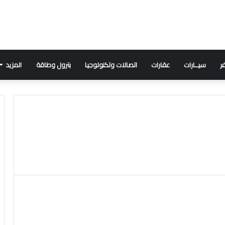
ر
سيــارات
عقارات
اتصالات وتكنولوجيا
بترول وطاقة
المزيد