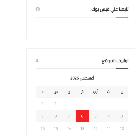
تابعنا علي فيس بوك:
ارشيف الموقع
أغسطس 2026
ن
ث
أرب
خ
ج
س
د
2
1
9
8
7
6
5
4
3
16
15
14
13
12
11
10