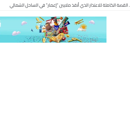
.. القصة الكاملة للاعتذار الذي أنقذ ملايين “إعمار” في الساحل الشمالي