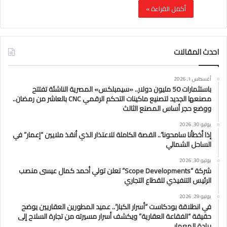
أكمل القراءة »
احدث المقالات
أغسطس 1, 2026
باستثمارات 50 مليون دولار.. «سيمبلكس» المصرية الناشئة تفتتح
مصنعها الجديد لتصنيع ماكينات التحكم الرقمي CNC بالعاشر من رمضان..
ووضع حجر أساس المصنع الثالث
يوليو 30, 2026
إذا أخطأنا سامحونا”.. القصة الكاملة للاعتذار الذي أنقذ ملايين “إعمار” في
الساحل الشمالي
يوليو 30, 2026
شركة “Scope Developments” تعلن تولي أحمد كمال عيسى منصب
الرئيس التنفيذي للقطاع التجاري
يوليو 29, 2026
في انطلاقة بودكاست “أسرار الكبار”.. عميد المطورين العقاريين يوضح
حقيقة “الفقاعة العقارية” ويكشف أسرار مسيرته من تجارة السلاح إلى
ريادة المعمار