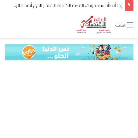
إذا أخطأنا سامحونا”.. القصة الكاملة للاعتذار الذي أنقذ ملايين “إعمار” في الساحل الشمالي
القائمة