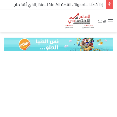
إذا أخطأنا سامحونا”.. القصة الكاملة للاعتذار الذي أنقذ ملايين “إعمار” في الساحل الشمالي
القائمة