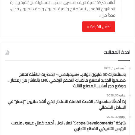
أعلنت شركة تنمية الريف المصرى الجديد، المسئولة عن تنفيذ وإدارة
المشروع القومى لاستصلاح وتنمية المليون ونصف المليون فدان،
عدداً من…
أكمل القراءة »
احدث المقالات
أغسطس 1, 2026
باستثمارات 50 مليون دولار.. «سيمبلكس» المصرية الناشئة تفتتح
مصنعها الجديد لتصنيع ماكينات التحكم الرقمي CNC بالعاشر من رمضان..
ووضع حجر أساس المصنع الثالث
يوليو 30, 2026
إذا أخطأنا سامحونا”.. القصة الكاملة للاعتذار الذي أنقذ ملايين “إعمار” في
الساحل الشمالي
يوليو 30, 2026
شركة “Scope Developments” تعلن تولي أحمد كمال عيسى منصب
الرئيس التنفيذي للقطاع التجاري