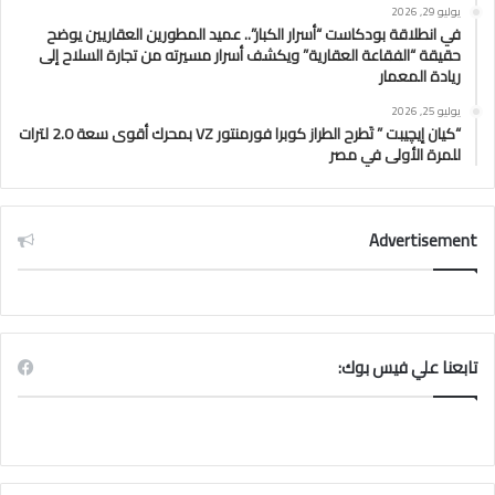
يوليو 29, 2026
في انطلاقة بودكاست “أسرار الكبار”.. عميد المطورين العقاريين يوضح
حقيقة “الفقاعة العقارية” ويكشف أسرار مسيرته من تجارة السلاح إلى
ريادة المعمار
يوليو 25, 2026
“كيان إيچيبت ” تَطرح الطراز كوبرا فورمنتور VZ بمحرك أقوى سعة 2.0 لترات
للمرة الأولى في مصر
Advertisement
تابعنا علي فيس بوك: